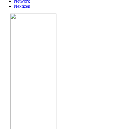
Network
Nextizen