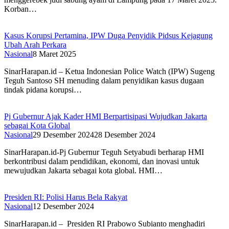
Korban…
Kasus Korupsi Pertamina, IPW Duga Penyidik Pidsus Kejagung
Ubah Arah Perkara
Nasional
8 Maret 2025
SinarHarapan.id – Ketua Indonesian Police Watch (IPW) Sugeng
Teguh Santoso SH menuding dalam penyidikan kasus dugaan
tindak pidana korupsi…
Pj Gubernur Ajak Kader HMI Berpartisipasi Wujudkan Jakarta
sebagai Kota Global
Nasional
29 Desember 2024
28 Desember 2024
SinarHarapan.id-Pj Gubernur Teguh Setyabudi berharap HMI
berkontribusi dalam pendidikan, ekonomi, dan inovasi untuk
mewujudkan Jakarta sebagai kota global. HMI…
Presiden RI: Polisi Harus Bela Rakyat
Nasional
12 Desember 2024
SinarHarapan.id – Presiden RI Prabowo Subianto menghadiri