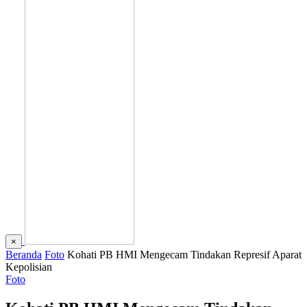
×
Beranda
Foto
Kohati PB HMI Mengecam Tindakan Represif Aparat
Kepolisian
Foto