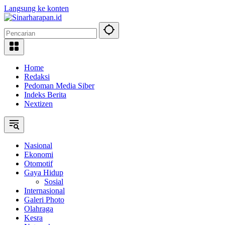
Langsung ke konten
Home
Redaksi
Pedoman Media Siber
Indeks Berita
Nextizen
Nasional
Ekonomi
Otomotif
Gaya Hidup
Sosial
Internasional
Galeri Photo
Olahraga
Kesra