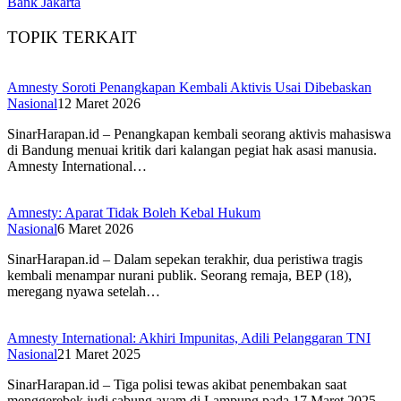
Bank Jakarta
TOPIK TERKAIT
Amnesty Soroti Penangkapan Kembali Aktivis Usai Dibebaskan
Nasional
12 Maret 2026
SinarHarapan.id – Penangkapan kembali seorang aktivis mahasiswa
di Bandung menuai kritik dari kalangan pegiat hak asasi manusia.
Amnesty International…
Amnesty: Aparat Tidak Boleh Kebal Hukum
Nasional
6 Maret 2026
SinarHarapan.id – Dalam sepekan terakhir, dua peristiwa tragis
kembali menampar nurani publik. Seorang remaja, BEP (18),
meregang nyawa setelah…
Amnesty International: Akhiri Impunitas, Adili Pelanggaran TNI
Nasional
21 Maret 2025
SinarHarapan.id – Tiga polisi tewas akibat penembakan saat
menggerebek judi sabung ayam di Lampung pada 17 Maret 2025.