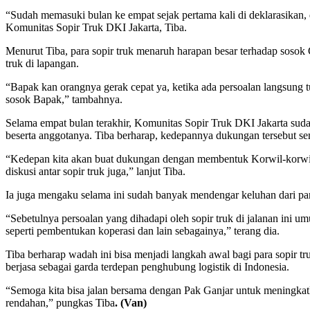
“Sudah memasuki bulan ke empat sejak pertama kali di deklarasikan,
Komunitas Sopir Truk DKI Jakarta, Tiba.
Menurut Tiba, para sopir truk menaruh harapan besar terhadap soso
truk di lapangan.
“Bapak kan orangnya gerak cepat ya, ketika ada persoalan langsung t
sosok Bapak,” tambahnya.
Selama empat bulan terakhir, Komunitas Sopir Truk DKI Jakarta suda
beserta anggotanya. Tiba berharap, kedepannya dukungan tersebut sem
“Kedepan kita akan buat dukungan dengan membentuk Korwil-korwil di
diskusi antar sopir truk juga,” lanjut Tiba.
Ia juga mengaku selama ini sudah banyak mendengar keluhan dari para
“Sebetulnya persoalan yang dihadapi oleh sopir truk di jalanan ini
seperti pembentukan koperasi dan lain sebagainya,” terang dia.
Tiba berharap wadah ini bisa menjadi langkah awal bagi para sopir 
berjasa sebagai garda terdepan penghubung logistik di Indonesia.
“Semoga kita bisa jalan bersama dengan Pak Ganjar untuk meningkatk
rendahan,” pungkas Tiba
. (Van)