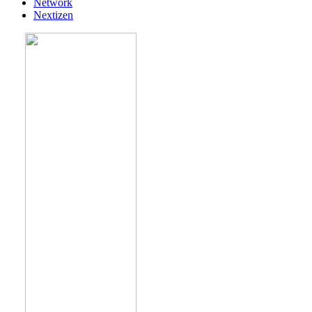
Network
Nextizen