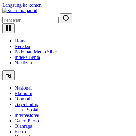
Langsung ke konten
Home
Redaksi
Pedoman Media Siber
Indeks Berita
Nextizen
Nasional
Ekonomi
Otomotif
Gaya Hidup
Sosial
Internasional
Galeri Photo
Olahraga
Kesra