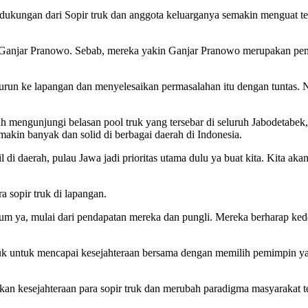
 dukungan dari Sopir truk dan anggota keluarganya semakin menguat te
k Ganjar Pranowo. Sebab, mereka yakin Ganjar Pranowo merupakan pem
urun ke lapangan dan menyelesaikan permasalahan itu dengan tuntas. Na
h mengunjungi belasan pool truk yang tersebar di seluruh Jabodetabek
akin banyak dan solid di berbagai daerah di Indonesia.
 daerah, pulau Jawa jadi prioritas utama dulu ya buat kita. Kita aka
 sopir truk di lapangan.
 umum ya, mulai dari pendapatan mereka dan pungli. Mereka berharap k
truk untuk mencapai kesejahteraan bersama dengan memilih pemimpin ya
an kesejahteraan para sopir truk dan merubah paradigma masyarakat ten