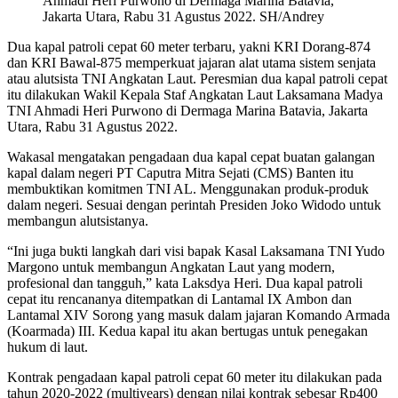
Ahmadi Heri Purwono di Dermaga Marina Batavia,
Jakarta Utara, Rabu 31 Agustus 2022. SH/Andrey
Dua kapal patroli cepat 60 meter terbaru, yakni KRI Dorang-874
dan KRI Bawal-875 memperkuat jajaran alat utama sistem senjata
atau alutsista TNI Angkatan Laut. Peresmian dua kapal patroli cepat
itu dilakukan Wakil Kepala Staf Angkatan Laut Laksamana Madya
TNI Ahmadi Heri Purwono di Dermaga Marina Batavia, Jakarta
Utara, Rabu 31 Agustus 2022.
Wakasal mengatakan pengadaan dua kapal cepat buatan galangan
kapal dalam negeri PT Caputra Mitra Sejati (CMS) Banten itu
membuktikan komitmen TNI AL. Menggunakan produk-produk
dalam negeri. Sesuai dengan perintah Presiden Joko Widodo untuk
membangun alutsistanya.
“Ini juga bukti langkah dari visi bapak Kasal Laksamana TNI Yudo
Margono untuk membangun Angkatan Laut yang modern,
profesional dan tangguh,” kata Laksdya Heri. Dua kapal patroli
cepat itu rencananya ditempatkan di Lantamal IX Ambon dan
Lantamal XIV Sorong yang masuk dalam jajaran Komando Armada
(Koarmada) III. Kedua kapal itu akan bertugas untuk penegakan
hukum di laut.
Kontrak pengadaan kapal patroli cepat 60 meter itu dilakukan pada
tahun 2020-2022 (multiyears) dengan nilai kontrak sebesar Rp400