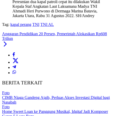
Peresmian dua kapal patroli cepat itu dilakukan Wakil
Kepala Staf Angkatan Laut Laksamana Madya TNI
Ahmadi Heri Purwono di Dermaga Marina Batavia,
Jakarta Utara, Rabu 31 Agustus 2022. SH/Andrey
Tag:
kapal perang
TNI
TNI AL
Anggaran Pendidikan 20 Persen, Pemerintah Alokasikan Rp608
Triliun
BERITA TERKAIT
Foto
CIMB Niaga Gandeng Ajaib, Perluas Akses Investasi Digital bagi
Nasabah
Foto
Home Sweet Loan ke Panggung Musikal, Idgitaf Jadi Komposer