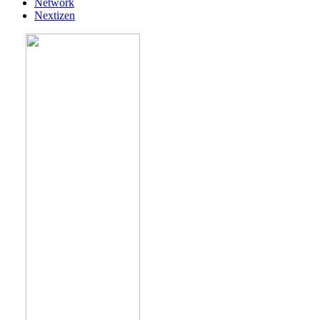
Network
Nextizen