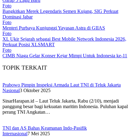
Garap 5 Lagu Baru
Foto
Bangkitkan Merek Legendaris Semen Kujang, SIG Perkuat
Dominasi Jabar
Foto
Menteri Purbaya Kunjunggi Yayasan Astra di GIIAS
Foto
XL Ukir Sejarah sebagai Best Mobile Network Indonesia 2026,
Perkuat Posisi XLSMART
Foto
CIMB Niaga Gelar Konser Kejar Mimpi Untuk Indonesia ke-11
TOPIK TERKAIT
Prabowo Pimpin Inspeksi Armada Laut TNI di Teluk Jakarta
Nasional
3 Oktober 2025
SinarHarapan.id – Laut Teluk Jakarta, Rabu (2/10), menjadi
panggung besar bagi kekuatan maritim Indonesia. Puluhan kapal
perang TNI Angkatan…
TNI dan AS Bahas Keamanan Indo-Pasifik
Internasional
7 Mei 2025