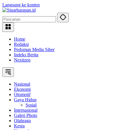
Langsung ke konten
Home
Redaksi
Pedoman Media Siber
Indeks Berita
Nextizen
Nasional
Ekonomi
Otomotif
Gaya Hidup
Sosial
Internasional
Galeri Photo
Olahraga
Kesra