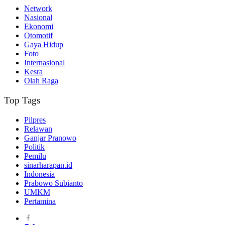
Network
Nasional
Ekonomi
Otomotif
Gaya Hidup
Foto
Internasional
Kesra
Olah Raga
Top Tags
Pilpres
Relawan
Ganjar Pranowo
Politik
Pemilu
sinarharapan.id
Indonesia
Prabowo Subianto
UMKM
Pertamina