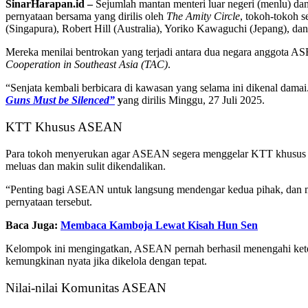
SinarHarapan.id –
Sejumlah mantan menteri luar negeri (menlu) da
pernyataan bersama yang dirilis oleh
The Amity Circle
, tokoh-tokoh s
(Singapura), Robert Hill (Australia), Yoriko Kawaguchi (Jepang), 
Mereka menilai bentrokan yang terjadi antara dua negara anggota A
Cooperation in Southeast Asia (TAC)
.
“Senjata kembali berbicara di kawasan yang selama ini dikenal dama
Guns Must be Silenced”
y
ang dirilis Minggu, 27 Juli 2025.
KTT Khusus ASEAN
Para tokoh menyerukan agar ASEAN segera menggelar KTT khusus un
meluas dan makin sulit dikendalikan.
“Penting bagi ASEAN untuk langsung mendengar kedua pihak, dan meng
pernyataan tersebut.
Baca Juga:
Membaca Kamboja Lewat Kisah Hun Sen
Kelompok ini mengingatkan, ASEAN pernah berhasil menengahi ketega
kemungkinan nyata jika dikelola dengan tepat.
Nilai-nilai Komunitas ASEAN