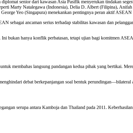
n diplomat senior dari kawasan Asia Pasifik menyerukan tindakan seg
eperti Marty Natalegawa (Indonesia), Delia D. Albert (Filipina), Anif
dan George Yeo (Singapura) menekankan pentingnya peran aktif ASEAN d
SEAN sebagai ancaman serius terhadap stabilitas kawasan dan pelangg
i. Ini bukan hanya konflik perbatasan, tetapi ujian bagi komitmen AS
tuk membahas langsung pandangan kedua pihak yang bertikai. Merek
hindari debat berkepanjangan soal bentuk perundingan—bilateral atau 
ngan serupa antara Kamboja dan Thailand pada 2011. Keberhasilan ter