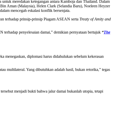
era untuk meredakan ketegangan antara Kamboja dan Thailand. Dalam
ah Bin Aman (Malaysia), Helen Clark (Selandia Baru), Noeleen Heyzer
alam mencegah eskalasi konflik bersenjata.
aran terhadap prinsip-prinsip Piagam ASEAN serta
Treaty of Amity and
EAN terhadap penyelesaian damai,” demikian pernyataan bertajuk
“
The
a menegaskan, diplomasi harus didahulukan sebelum kekerasan
multilateral. Yang dibutuhkan adalah hasil, bukan retorika,” tegas
sebut menjadi bukti bahwa jalur damai bukanlah utopia, tetapi