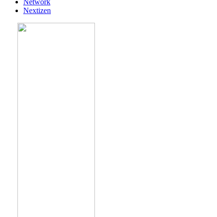
Network
Nextizen