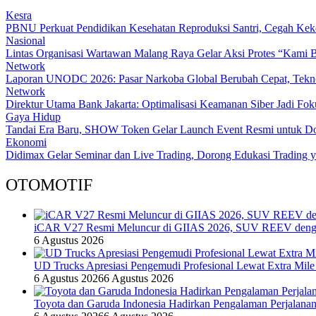
Kesra
PBNU Perkuat Pendidikan Kesehatan Reproduksi Santri, Cegah Kek
Nasional
Lintas Organisasi Wartawan Malang Raya Gelar Aksi Protes “Kami 
Network
Laporan UNODC 2026: Pasar Narkoba Global Berubah Cepat, Tekno
Network
Direktur Utama Bank Jakarta: Optimalisasi Keamanan Siber Jadi Fo
Gaya Hidup
Tandai Era Baru, SHOW Token Gelar Launch Event Resmi untuk Doro
Ekonomi
Didimax Gelar Seminar dan Live Trading, Dorong Edukasi Trading 
OTOMOTIF
iCAR V27 Resmi Meluncur di GIIAS 2026, SUV REEV denga
6 Agustus 2026
UD Trucks Apresiasi Pengemudi Profesional Lewat Extra Mile
6 Agustus 2026
6 Agustus 2026
Toyota dan Garuda Indonesia Hadirkan Pengalaman Perjalanan