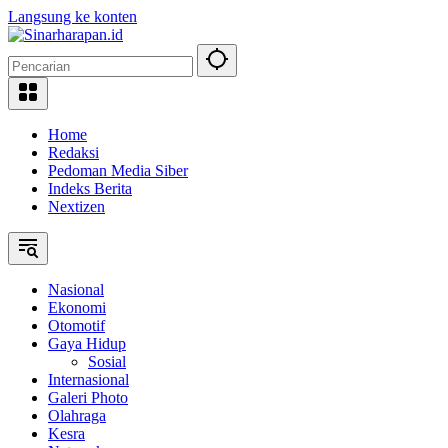
Langsung ke konten
Home
Redaksi
Pedoman Media Siber
Indeks Berita
Nextizen
Nasional
Ekonomi
Otomotif
Gaya Hidup
Sosial
Internasional
Galeri Photo
Olahraga
Kesra