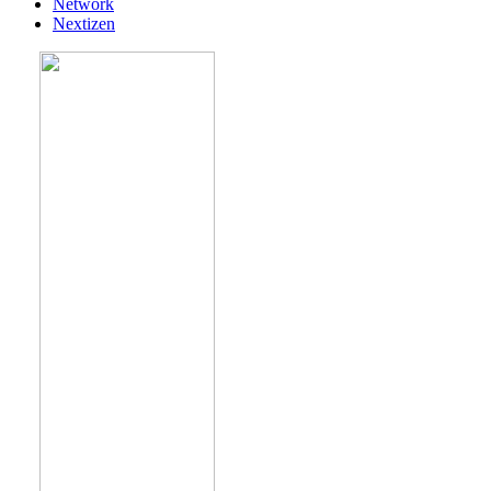
Network
Nextizen