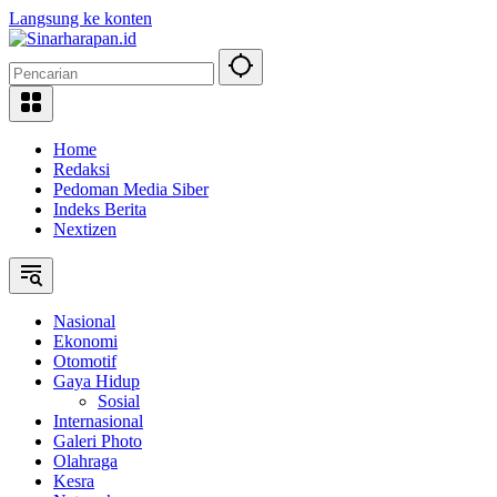
Langsung ke konten
Home
Redaksi
Pedoman Media Siber
Indeks Berita
Nextizen
Nasional
Ekonomi
Otomotif
Gaya Hidup
Sosial
Internasional
Galeri Photo
Olahraga
Kesra