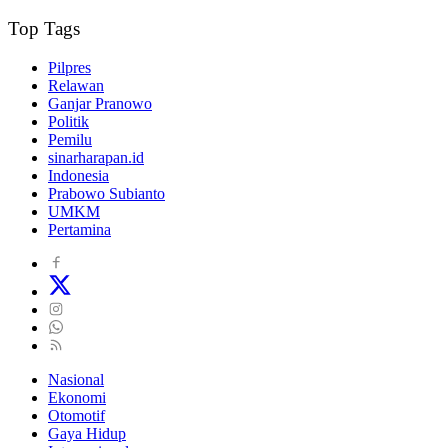
Top Tags
Pilpres
Relawan
Ganjar Pranowo
Politik
Pemilu
sinarharapan.id
Indonesia
Prabowo Subianto
UMKM
Pertamina
Nasional
Ekonomi
Otomotif
Gaya Hidup