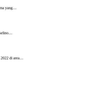
 nama yang…
rselino…
S 2022 di area…