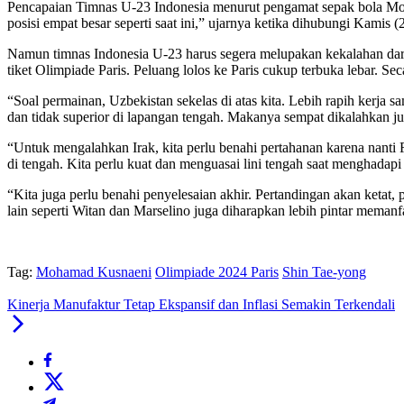
Pencapaian Timnas U-23 Indonesia menurut pengamat sepak bola Moha
posisi empat besar seperti saat ini,” ujarnya ketika dihubungi Kamis (
Namun timnas Indonesia U-23 harus segera melupakan kekalahan dari
tiket Olimpiade Paris. Peluang lolos ke Paris cukup terbuka lebar. Sec
“Soal permainan, Uzbekistan sekelas di atas kita. Lebih rapih kerja s
dan tidak superior di lapangan tengah. Makanya sempat dikalahkan ju
“Untuk mengalahkan Irak, kita perlu benahi pertahanan karena nanti 
di tengah. Kita perlu kuat dan menguasai lini tengah saat menghadapi
“Kita juga perlu benahi penyelesaian akhir. Pertandingan akan ketat, 
lain seperti Witan dan Marselino juga diharapkan lebih pintar meman
Tag:
Mohamad Kusnaeni
Olimpiade 2024 Paris
Shin Tae-yong
Kinerja Manufaktur Tetap Ekspansif dan Inflasi Semakin Terkendali