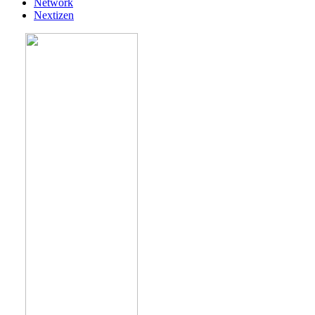
Network
Nextizen