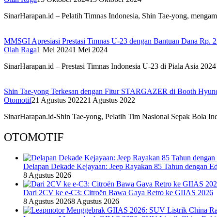
SinarHarapan.id – Pelatih Timnas Indonesia, Shin Tae-yong, menga
MMSGI Apresiasi Prestasi Timnas U-23 dengan Bantuan Dana Rp. 2
Olah Raga
1 Mei 2024
1 Mei 2024
SinarHarapan.id – Prestasi Timnas Indonesia U-23 di Piala Asia 202
Shin Tae-yong Terkesan dengan Fitur STARGAZER di Booth Hyun
Otomotif
21 Agustus 2022
21 Agustus 2022
SinarHarapan.id-Shin Tae-yong, Pelatih Tim Nasional Sepak Bola I
OTOMOTIF
Delapan Dekade Kejayaan: Jeep Rayakan 85 Tahun dengan Edi
8 Agustus 2026
Dari 2CV ke e-C3: Citroën Bawa Gaya Retro ke GIIAS 2026
8 Agustus 2026
8 Agustus 2026