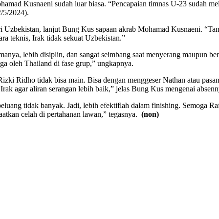
mad Kusnaeni sudah luar biasa. “Pencapaian timnas U-23 sudah melebi
2/5/2024).
 Uzbekistan, lanjut Bung Kus sapaan akrab Mohamad Kusnaeni. “Tanta
ara teknis, Irak tidak sekuat Uzbekistan.”
amanya, lebih disiplin, dan sangat seimbang saat menyerang maupun bert
ga oleh Thailand di fase grup,” ungkapnya.
Rizki Ridho tidak bisa main. Bisa dengan menggeser Nathan atau pasan
 Irak agar aliran serangan lebih baik,” jelas Bung Kus mengenai absen
peluang tidak banyak. Jadi, lebih efektiflah dalam finishing. Semoga R
faatkan celah di pertahanan lawan,” tegasnya.
(non)