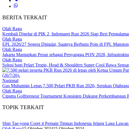
BERITA TERKAIT
Olah Raga
Kembali Digelar di PIK 2, Indomaret Run 2026 Siap Beri Pengalaman
Olah Raga
EPL 2026/27 Segera Dimulai, Saatnya Berburu Poin di FPL Mansion 
Olah Raga
Jakarta Mantapkan Peran sebagai Penyangga PON 2028, Infrastruktur S
Olah Raga
Solusi bagi Pelari Tropis, Head & Shoulders Super Cool Bawa Sensa
Nasional
Gus Muhaimin Lepas 7.500 Pelari PKB Run 2026, Serukan Olahraga
Olah Raga
Ciputra Golfpreneur Tournament Konsisten Dukung Perkembangan Pr
TOPIK TERKAIT
Shin Tae-yong Coret 4 Pemain Timnas Indonesia Jelang Laga Lawan
Olah Raga
15 Oktober 2024
15 Oktober 2024