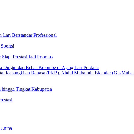
 Lari Berstandar Professional
Sports!
iap, Prestasi Jadi Prioritas
si Dingin dan Bebas Ketombe di Ajang Lari Perdana
 hingga Tingkat Kabupaten
estasi
 China