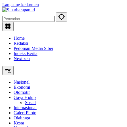
Langsung ke konten
Home
Redaksi
Pedoman Media Siber
Indeks Berita
Nextizen
Nasional
Ekonomi
Otomotif
Gaya Hidup
Sosial
Internasional
Galeri Photo
Olahraga
Kesra