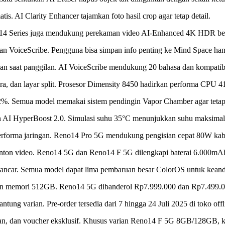
is. AI Clarity Enhancer tajamkan foto hasil crop agar tetap detail.
o14 Series juga mendukung perekaman video AI-Enhanced 4K HDR berk
n VoiceScribe. Pengguna bisa simpan info penting ke Mind Space hany
 saat panggilan. AI VoiceScribe mendukung 20 bahasa dan kompatibe
ra, dan layar split. Prosesor Dimensity 8450 hadirkan performa CPU 41%
. Semua model memakai sistem pendingin Vapor Chamber agar tetap 
n AI HyperBoost 2.0. Simulasi suhu 35°C menunjukkan suhu maksimal
 performa jaringan. Reno14 Pro 5G mendukung pengisian cepat 80W kab
 menonton video. Reno14 5G dan Reno14 F 5G dilengkapi baterai 6
 lancar. Semua model dapat lima pembaruan besar ColorOS untuk keand
 memori 512GB. Reno14 5G dibanderol Rp7.999.000 dan Rp7.499.000
ng varian. Pre-order tersedia dari 7 hingga 24 Juli 2025 di toko offl
lan, dan voucher eksklusif. Khusus varian Reno14 F 5G 8GB/128GB, 