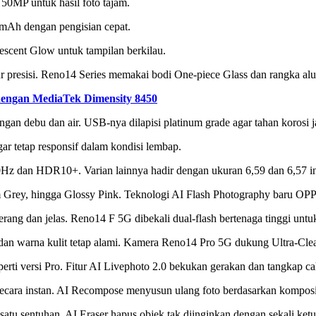
0MP untuk hasil foto tajam.
0mAh dengan pengisian cepat.
scent Glow untuk tampilan berkilau.
ur presisi. Reno14 Series memakai bodi One-piece Glass dan rangka al
dengan MediaTek Dimensity 8450
ungan debu dan air. USB-nya dilapisi platinum grade agar tahan korosi 
tetap responsif dalam kondisi lembap.
0Hz dan HDR10+. Varian lainnya hadir dengan ukuran 6,59 dan 6,57 in
m Grey, hingga Glossy Pink. Teknologi AI Flash Photography baru OPP
rang dan jelas. Reno14 F 5G dibekali dual-flash bertenaga tinggi untuk 
dan warna kulit tetap alami. Kamera Reno14 Pro 5G dukung Ultra-Clea
rti versi Pro. Fitur AI Livephoto 2.0 bekukan gerakan dan tangkap cah
 secara instan. AI Recompose menyusun ulang foto berdasarkan komposis
atu sentuhan. AI Eraser hapus objek tak diinginkan dengan sekali ketu