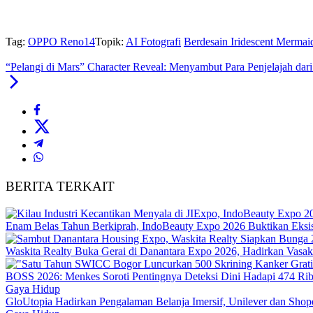
Tag:
OPPO Reno14
Topik:
AI Fotografi
Berdesain Iridescent Mermai
“Pelangi di Mars” Character Reveal: Menyambut Para Penjelajah dar
BERITA TERKAIT
Enam Belas Tahun Berkiprah, IndoBeauty Expo 2026 Buktikan Eksist
Waskita Realty Buka Gerai di Danantara Expo 2026, Hadirkan Vasa
BOSS 2026: Menkes Soroti Pentingnya Deteksi Dini Hadapi 474 Ri
Gaya Hidup
GloUtopia Hadirkan Pengalaman Belanja Imersif, Unilever dan Shop