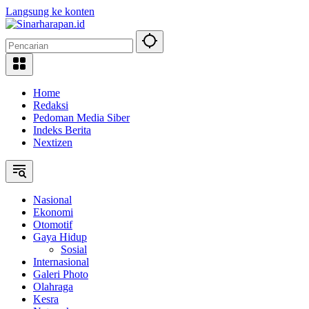
Langsung ke konten
Home
Redaksi
Pedoman Media Siber
Indeks Berita
Nextizen
Nasional
Ekonomi
Otomotif
Gaya Hidup
Sosial
Internasional
Galeri Photo
Olahraga
Kesra