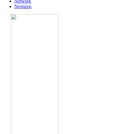
Network
Nextizen