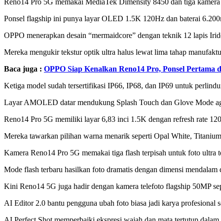
Reno14 Pro 5G memakai MediaTek Dimensity 8450 dan tiga kamera 5
Ponsel flagship ini punya layar OLED 1.5K 120Hz dan baterai 6.20
OPPO menerapkan desain “mermaidcore” dengan teknik 12 lapis Iride
Mereka mengukir tekstur optik ultra halus lewat lima tahap manufakt
Baca juga :
OPPO Siap Kenalkan Reno14 Pro, Ponsel Pertama 
Ketiga model sudah tersertifikasi IP66, IP68, dan IP69 untuk perlind
Layar AMOLED datar mendukung Splash Touch dan Glove Mode agar 
Reno14 Pro 5G memiliki layar 6,83 inci 1.5K dengan refresh rate 12
Mereka tawarkan pilihan warna menarik seperti Opal White, Titaniu
Kamera Reno14 Pro 5G memakai tiga flash terpisah untuk foto ultra te
Mode flash terbaru hasilkan foto dramatis dengan dimensi mendalam 
Kini Reno14 5G juga hadir dengan kamera telefoto flagship 50MP sepe
AI Editor 2.0 bantu pengguna ubah foto biasa jadi karya profesional
AI Perfect Shot memperbaiki ekspresi wajah dan mata tertutup dalam s