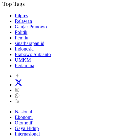
Top Tags
Pilpres
Relawan
Ganjar Pranowo
Politik
Pemilu
sinarharapan.id
Indonesia
Prabowo Subianto
UMKM
Pertamina
Nasional
Ekonomi
Otomotif
Gaya Hidup
Internasional