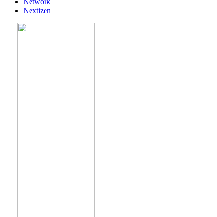
Network
Nextizen