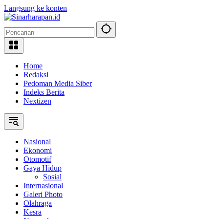
Langsung ke konten
Home
Redaksi
Pedoman Media Siber
Indeks Berita
Nextizen
Nasional
Ekonomi
Otomotif
Gaya Hidup
Sosial
Internasional
Galeri Photo
Olahraga
Kesra