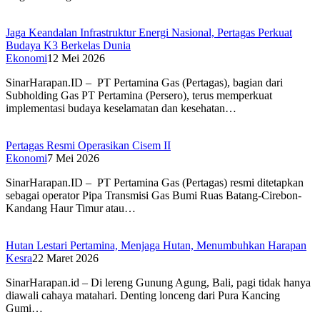
Jaga Keandalan Infrastruktur Energi Nasional, Pertagas Perkuat
Budaya K3 Berkelas Dunia
Ekonomi
12 Mei 2026
SinarHarapan.ID – PT Pertamina Gas (Pertagas), bagian dari
Subholding Gas PT Pertamina (Persero), terus memperkuat
implementasi budaya keselamatan dan kesehatan…
Pertagas Resmi Operasikan Cisem II
Ekonomi
7 Mei 2026
SinarHarapan.ID – PT Pertamina Gas (Pertagas) resmi ditetapkan
sebagai operator Pipa Transmisi Gas Bumi Ruas Batang-Cirebon-
Kandang Haur Timur atau…
Hutan Lestari Pertamina, Menjaga Hutan, Menumbuhkan Harapan
Kesra
22 Maret 2026
SinarHarapan.id – Di lereng Gunung Agung, Bali, pagi tidak hanya
diawali cahaya matahari. Denting lonceng dari Pura Kancing
Gumi…