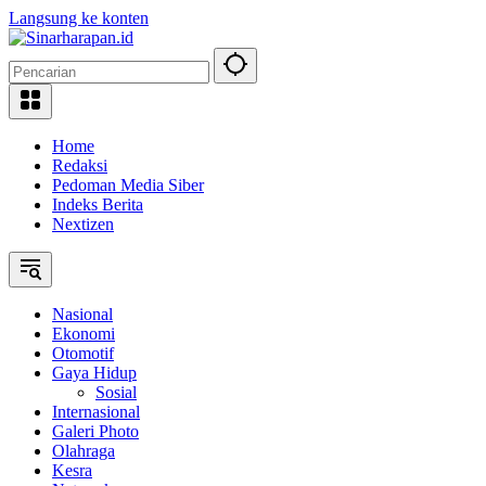
Langsung ke konten
Home
Redaksi
Pedoman Media Siber
Indeks Berita
Nextizen
Nasional
Ekonomi
Otomotif
Gaya Hidup
Sosial
Internasional
Galeri Photo
Olahraga
Kesra