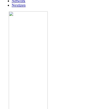
Network
Nextizen