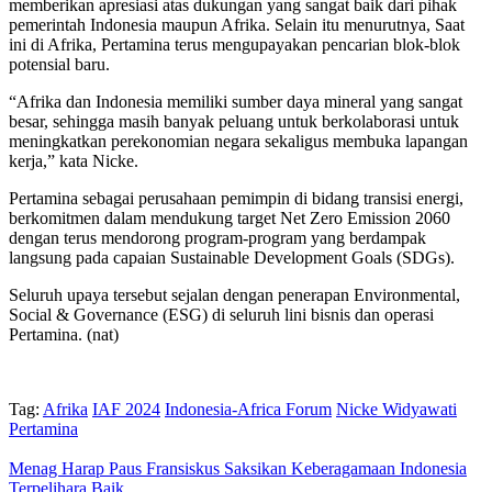
memberikan apresiasi atas dukungan yang sangat baik dari pihak
pemerintah Indonesia maupun Afrika. Selain itu menurutnya, Saat
ini di Afrika, Pertamina terus mengupayakan pencarian blok-blok
potensial baru.
“Afrika dan Indonesia memiliki sumber daya mineral yang sangat
besar, sehingga masih banyak peluang untuk berkolaborasi untuk
meningkatkan perekonomian negara sekaligus membuka lapangan
kerja,” kata Nicke.
Pertamina sebagai perusahaan pemimpin di bidang transisi energi,
berkomitmen dalam mendukung target Net Zero Emission 2060
dengan terus mendorong program-program yang berdampak
langsung pada capaian Sustainable Development Goals (SDGs).
Seluruh upaya tersebut sejalan dengan penerapan Environmental,
Social & Governance (ESG) di seluruh lini bisnis dan operasi
Pertamina. (nat)
Tag:
Afrika
IAF 2024
Indonesia-Africa Forum
Nicke Widyawati
Pertamina
Menag Harap Paus Fransiskus Saksikan Keberagamaan Indonesia
Terpelihara Baik