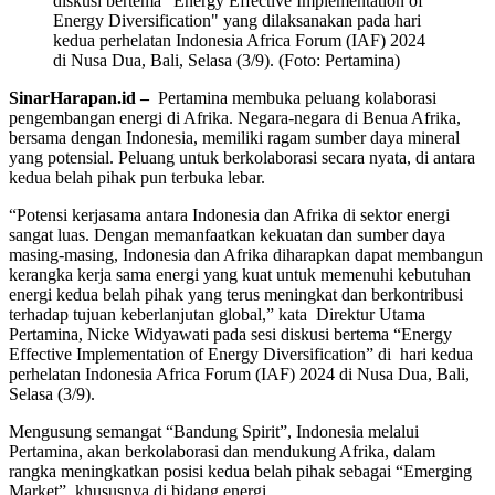
diskusi bertema "Energy Effective Implementation of
Energy Diversification" yang dilaksanakan pada hari
kedua perhelatan Indonesia Africa Forum (IAF) 2024
di Nusa Dua, Bali, Selasa (3/9). (Foto: Pertamina)
SinarHarapan.id –
Pertamina membuka peluang kolaborasi
pengembangan energi di Afrika.
Negara-negara di Benua Afrika,
bersama dengan Indonesia, memiliki ragam sumber daya mineral
yang potensial. Peluang untuk berkolaborasi secara nyata, di antara
kedua belah pihak pun terbuka lebar.
“Potensi kerjasama antara Indonesia dan Afrika di sektor energi
sangat luas. Dengan memanfaatkan kekuatan dan sumber daya
masing-masing, Indonesia dan Afrika diharapkan dapat membangun
kerangka kerja sama energi yang kuat untuk memenuhi kebutuhan
energi kedua belah pihak yang terus meningkat dan berkontribusi
terhadap tujuan keberlanjutan global,” kata
Direktur Utama
Pertamina, Nicke Widyawati pada sesi diskusi bertema “Energy
Effective Implementation of Energy Diversification” di hari kedua
perhelatan Indonesia Africa Forum (IAF) 2024 di Nusa Dua, Bali,
Selasa (3/9).
Mengusung semangat “Bandung Spirit”, Indonesia melalui
Pertamina, akan berkolaborasi dan mendukung Afrika, dalam
rangka meningkatkan posisi kedua belah pihak sebagai “Emerging
Market”, khususnya di bidang energi.