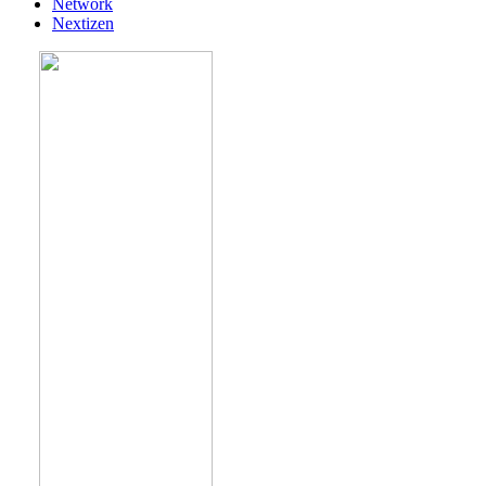
Network
Nextizen