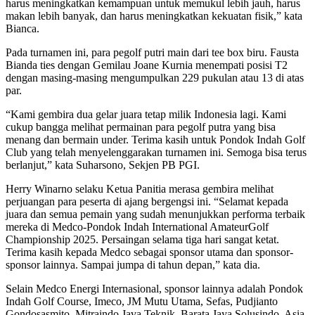
harus meningkatkan kemampuan untuk memukul lebih jauh, harus
makan lebih banyak, dan harus meningkatkan kekuatan fisik,” kata
Bianca.
Pada turnamen ini, para pegolf putri main dari tee box biru. Fausta
Bianda ties dengan Gemilau Joane Kurnia menempati posisi T2
dengan masing-masing mengumpulkan 229 pukulan atau 13 di atas
par.
“Kami gembira dua gelar juara tetap milik Indonesia lagi. Kami
cukup bangga melihat permainan para pegolf putra yang bisa
menang dan bermain under. Terima kasih untuk Pondok Indah Golf
Club yang telah menyelenggarakan turnamen ini. Semoga bisa terus
berlanjut,” kata Suharsono, Sekjen PB PGI.
Herry Winarno selaku Ketua Panitia merasa gembira melihat
perjuangan para peserta di ajang bergengsi ini. “Selamat kepada
juara dan semua pemain yang sudah menunjukkan performa terbaik
mereka di Medco-Pondok Indah International AmateurGolf
Championship 2025. Persaingan selama tiga hari sangat ketat.
Terima kasih kepada Medco sebagai sponsor utama dan sponsor-
sponsor lainnya. Sampai jumpa di tahun depan,” kata dia.
Selain Medco Energi Internasional, sponsor lainnya adalah Pondok
Indah Golf Course, Imeco, JM Mutu Utama, Sefas, Pudjianto
Gondosasmito, Mitraindo Java Teknik, Barata Jaya Solusindo, Asia