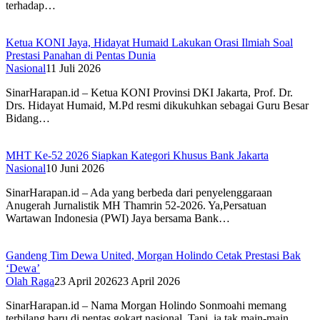
terhadap…
Ketua KONI Jaya, Hidayat Humaid Lakukan Orasi Ilmiah Soal
Prestasi Panahan di Pentas Dunia
Nasional
11 Juli 2026
SinarHarapan.id – Ketua KONI Provinsi DKI Jakarta, Prof. Dr.
Drs. Hidayat Humaid, M.Pd resmi dikukuhkan sebagai Guru Besar
Bidang…
MHT Ke-52 2026 Siapkan Kategori Khusus Bank Jakarta
Nasional
10 Juni 2026
SinarHarapan.id – Ada yang berbeda dari penyelenggaraan
Anugerah Jurnalistik MH Thamrin 52-2026. Ya,Persatuan
Wartawan Indonesia (PWI) Jaya bersama Bank…
Gandeng Tim Dewa United, Morgan Holindo Cetak Prestasi Bak
‘Dewa’
Olah Raga
23 April 2026
23 April 2026
SinarHarapan.id – Nama Morgan Holindo Sonmoahi memang
terbilang baru di pentas gokart nasional. Tapi, ia tak main-main