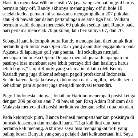
Hasil itu memaksa William Justin Wijaya yang sempat unggul harus
bermain play-off. Randy akhirnya menang play-off di hole 18
setelah kedua pemain ini sama-sama mengumpulkan 207 pukulan
atau 9 di bawah par dalam pertandingan selama tiga hari. William
bermain stabil dengan mencetak 69 pukulan setiap hari. Randy pada
hari pertama mencetak 70 pukulan, lalu berikutnya 67, dan 70.
Sebagai juara kelompok putra Randy mendapatkan tiket untuk ikut
bertanding di Indonesia Open 2025 yang akan diselenggarakan pada
Agustus di lapangan golf yang sama. “Ini sekaligus menjadi
persiapan Indonesia Open. Dengan menjadi juara di lapangan ini
pastinya bisa membuat saya lebih percaya diri dan hasilnya harus
lebih bagus,” lanjut Randy yang selama ini dilatih oleh Benny
Kasiadi yang juga dikenal sebagai pegolf profesional Indonesia.
Selain karena kerja kerasnya, dukungan dari sang ibu, pelatih, serta
kehadiran para suporter juga menjadi motivasi tersendiri.
Pegolf Indonesia lainnya, Jonathan Hartono menempati posisi ketiga
dengan 209 pukulan atau 7 di bawah par. Rizq Adam Rohizam dari
Malaysia menyusul di posisi berikutnya dengan selisih dua pukulan.
Pada kelompok putri, Bianca berhasil mempertahankan posisinya di
puncak klasemen dan menjadi juara. “Tiga kali ikut dan baru
pertama kali menang. Akhirnya saya bisa mengangkat trofi yang
paling besar. Banyak yang saya pelajari dari keikutsertaan ini. Saya