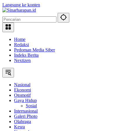
Langsung ke konten
Home
Redaksi
Pedoman Media Siber
Indeks Berita
Nextizen
Nasional
Ekonomi
Otomotif
Gaya Hidup
Sosial
Internasional
Galeri Photo
Olahraga
Kesra