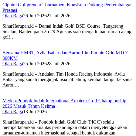
Ciputra Golfpreneur Tournament Konsisten Dukung Perkembangan
Prestasi
Olah Raga
26 Juli 2026
27 Juli 2026
SinarHarapan.id – Damai Indah Golf, BSD Course, Tangerang
Selatan, Banten pada 26-29 Agustus siap menjadi tuan rumah ajang
golf…
Bersama HMRT, Avila Bahar dan Aaron Lim Pimpin Grid MTCC
300KM
Olah Raga
25 Juli 2026
28 Juli 2026
SinarHarapan.id – Andalan Tim Honda Racing Indonesia, Avila
Bahar yang sudah menginjak usia 24 tahun, kembali tampil bersama
Aaron…
Medco-Pondok Indah International Amateur Golf Championship
2026 Masuk Tahun Kelima
Olah Raga
13 Juli 2026
SinarHarapan.id – Pondok Indah Golf Club (PIGC) selalu
mempertahankan kualitas pertandingan dalam menyelenggarakan
turnamen-turnamen internasional sebagai bentuk dukungan