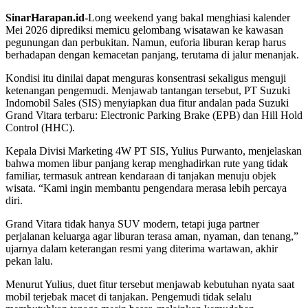
SinarHarapan.id-
Long weekend yang bakal menghiasi kalender
Mei 2026 diprediksi memicu gelombang wisatawan ke kawasan
pegunungan dan perbukitan. Namun, euforia liburan kerap harus
berhadapan dengan kemacetan panjang, terutama di jalur menanjak.
Kondisi itu dinilai dapat menguras konsentrasi sekaligus menguji
ketenangan pengemudi. Menjawab tantangan tersebut, PT Suzuki
Indomobil Sales (SIS) menyiapkan dua fitur andalan pada Suzuki
Grand Vitara terbaru: Electronic Parking Brake (EPB) dan Hill Hold
Control (HHC).
Kepala Divisi Marketing 4W PT SIS, Yulius Purwanto, menjelaskan
bahwa momen libur panjang kerap menghadirkan rute yang tidak
familiar, termasuk antrean kendaraan di tanjakan menuju objek
wisata. “Kami ingin membantu pengendara merasa lebih percaya
diri.
Grand Vitara tidak hanya SUV modern, tetapi juga partner
perjalanan keluarga agar liburan terasa aman, nyaman, dan tenang,”
ujarnya dalam keterangan resmi yang diterima wartawan, akhir
pekan lalu.
Menurut Yulius, duet fitur tersebut menjawab kebutuhan nyata saat
mobil terjebak macet di tanjakan. Pengemudi tidak selalu