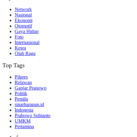
Network
Nasional
Ekonomi
Otomotif
Gaya Hidup
Foto
Internasional
Kesra
Olah Raga
Top Tags
Pilpres
Relawan
Ganjar Pranowo
Politik
Pemilu
sinarharapan.id
Indonesia
Prabowo Subianto
UMKM
Pertamina