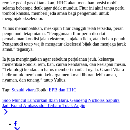
rem ke pedal gas di tanjakan, HHC akan menahan posisi mobil
selama beberapa detik agar tidak mundur. Fitur ini aktif tanpa perlu
tombol khusus, memberi jeda aman bagi pengemudi untuk
menginjak akselerator.
Yulius menambahkan, meskipun fitur canggih telah tersedia, peran
pengemudi tetap utama. “Penggunaan fitur perlu disertai
pemahaman kondisi jalan ekstrem, tanjakan licin, atau beban penuh.
Pengemudi tetap wajib mengatur akselerasi bijak dan menjaga jarak
aman,” tegasnya.
Ia juga mengingatkan agar sebelum perjalanan jauh, keluarga
memeriksa kondisi rem, ban, cairan kendaraan, dan kesiapan mesin.
“Teknologi kendaraan harus memberi manfaat nyata. Grand Vitara
hadir untuk membantu keluarga menikmati liburan lebih aman,
nyaman, dan tenang,” tutup Yulius.
Tag:
Suzuki vitara
Topik:
EPB dan HHC
Sido Muncul Luncurkan Iklan Baru, Gandeng Nicholas Saputra
Jadi Brand Ambassador Terbaru Tolak Angin