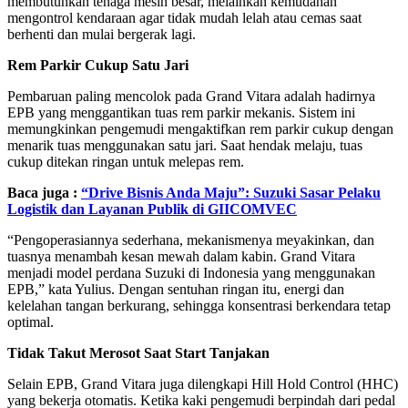
membutuhkan tenaga mesin besar, melainkan kemudahan
mengontrol kendaraan agar tidak mudah lelah atau cemas saat
berhenti dan mulai bergerak lagi.
Rem Parkir Cukup Satu Jari
Pembaruan paling mencolok pada Grand Vitara adalah hadirnya
EPB yang menggantikan tuas rem parkir mekanis. Sistem ini
memungkinkan pengemudi mengaktifkan rem parkir cukup dengan
menarik tuas menggunakan satu jari. Saat hendak melaju, tuas
cukup ditekan ringan untuk melepas rem.
Baca juga :
“Drive Bisnis Anda Maju”: Suzuki Sasar Pelaku
Logistik dan Layanan Publik di GIICOMVEC
“Pengoperasiannya sederhana, mekanismenya meyakinkan, dan
tuasnya menambah kesan mewah dalam kabin. Grand Vitara
menjadi model perdana Suzuki di Indonesia yang menggunakan
EPB,” kata Yulius. Dengan sentuhan ringan itu, energi dan
kelelahan tangan berkurang, sehingga konsentrasi berkendara tetap
optimal.
Tidak Takut Merosot Saat Start Tanjakan
Selain EPB, Grand Vitara juga dilengkapi Hill Hold Control (HHC)
yang bekerja otomatis. Ketika kaki pengemudi berpindah dari pedal