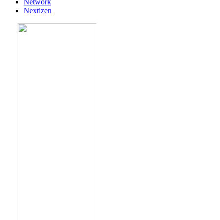
Network
Nextizen