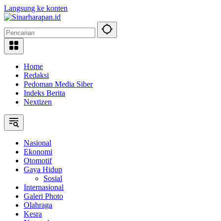
Langsung ke konten
Home
Redaksi
Pedoman Media Siber
Indeks Berita
Nextizen
Nasional
Ekonomi
Otomotif
Gaya Hidup
Sosial
Internasional
Galeri Photo
Olahraga
Kesra