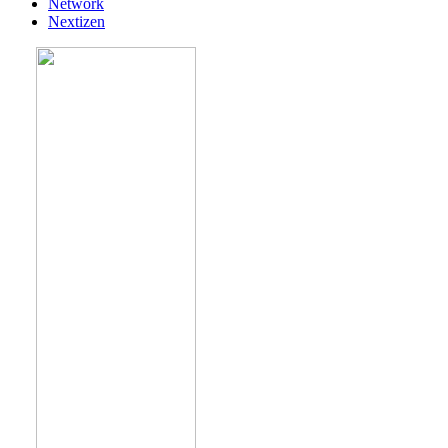
Network
Nextizen