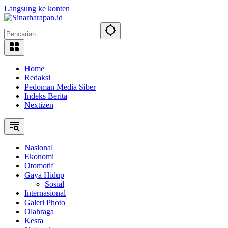
Langsung ke konten
Home
Redaksi
Pedoman Media Siber
Indeks Berita
Nextizen
Nasional
Ekonomi
Otomotif
Gaya Hidup
Sosial
Internasional
Galeri Photo
Olahraga
Kesra