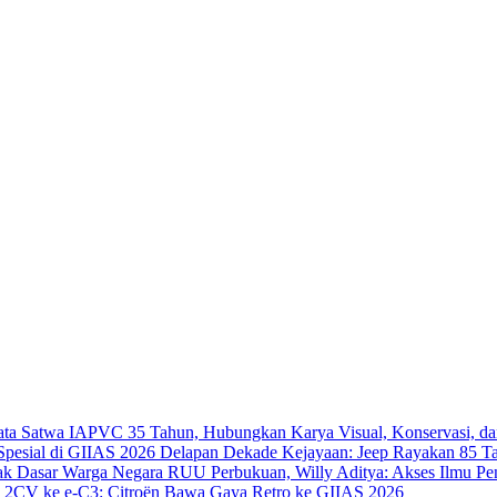
IAPVC 35 Tahun, Hubungkan Karya Visual, Konservasi, da
Delapan Dekade Kejayaan: Jeep Rayakan 85 Ta
RUU Perbukuan, Willy Aditya: Akses Ilmu Pe
i 2CV ke e-C3: Citroën Bawa Gaya Retro ke GIIAS 2026