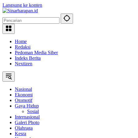
Langsung ke konten
Home
Redaksi
Pedoman Media Siber
Indeks Berita
Nextizen
Nasional
Ekonomi
Otomotif
Gaya Hidup
Sosial
Internasional
Galeri Photo
Olahraga
Kesra