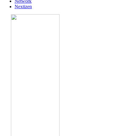
Network
Nextizen