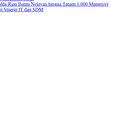
Polda Riau Bantu Nelayan hingga Tanam 1.000 Mangrove
i Sinergi IT dan SDM