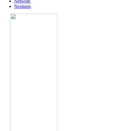
Network
Nextizen