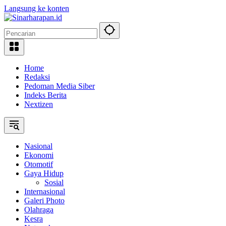
Langsung ke konten
Home
Redaksi
Pedoman Media Siber
Indeks Berita
Nextizen
Nasional
Ekonomi
Otomotif
Gaya Hidup
Sosial
Internasional
Galeri Photo
Olahraga
Kesra