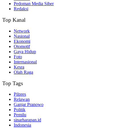
Pedoman Media Siber
Redaksi
Top Kanal
Network
Nasional
Ekonomi
Otomotif
Gaya Hidup
Foto
Internasional
Kesra
Olah Raga
Top Tags
Pilpres
Relawan
Ganjar Pranowo
Politik
Pemilu
sinarharapan.id
Indonesia