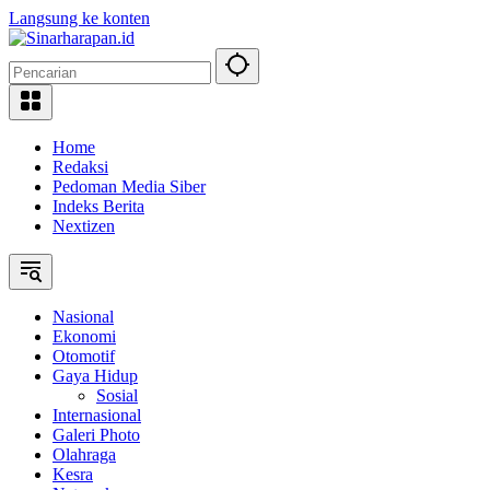
Langsung ke konten
Home
Redaksi
Pedoman Media Siber
Indeks Berita
Nextizen
Nasional
Ekonomi
Otomotif
Gaya Hidup
Sosial
Internasional
Galeri Photo
Olahraga
Kesra