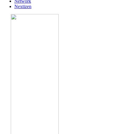
Network
Nextizen