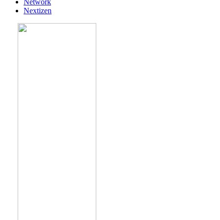
Network
Nextizen