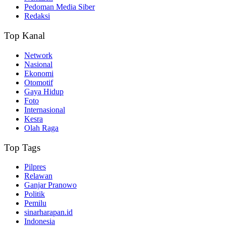
Pedoman Media Siber
Redaksi
Top Kanal
Network
Nasional
Ekonomi
Otomotif
Gaya Hidup
Foto
Internasional
Kesra
Olah Raga
Top Tags
Pilpres
Relawan
Ganjar Pranowo
Politik
Pemilu
sinarharapan.id
Indonesia