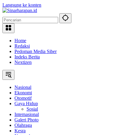
Langsung ke konten
Home
Redaksi
Pedoman Media Siber
Indeks Berita
Nextizen
Nasional
Ekonomi
Otomotif
Gaya Hidup
Sosial
Internasional
Galeri Photo
Olahraga
Kesra