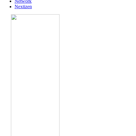
Network
Nextizen