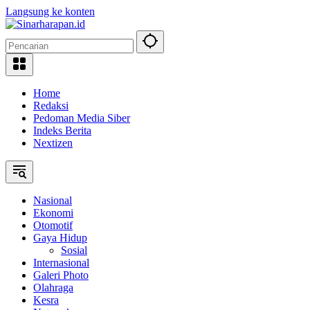
Langsung ke konten
Home
Redaksi
Pedoman Media Siber
Indeks Berita
Nextizen
Nasional
Ekonomi
Otomotif
Gaya Hidup
Sosial
Internasional
Galeri Photo
Olahraga
Kesra