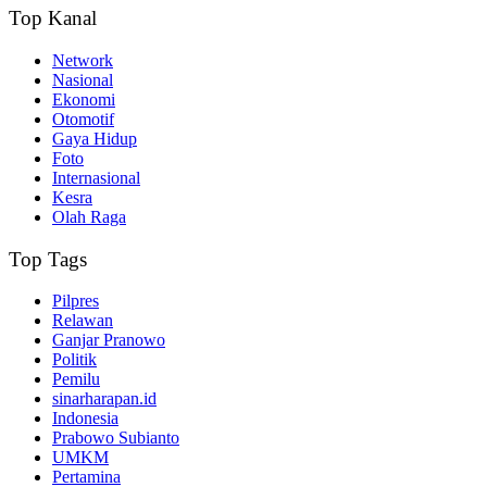
Top Kanal
Network
Nasional
Ekonomi
Otomotif
Gaya Hidup
Foto
Internasional
Kesra
Olah Raga
Top Tags
Pilpres
Relawan
Ganjar Pranowo
Politik
Pemilu
sinarharapan.id
Indonesia
Prabowo Subianto
UMKM
Pertamina