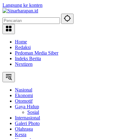
Langsung ke konten
Home
Redaksi
Pedoman Media Siber
Indeks Berita
Nextizen
Nasional
Ekonomi
Otomotif
Gaya Hidup
Sosial
Internasional
Galeri Photo
Olahraga
Kesra