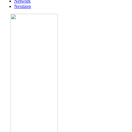
Network
Nextizen