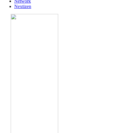
Network
Nextizen