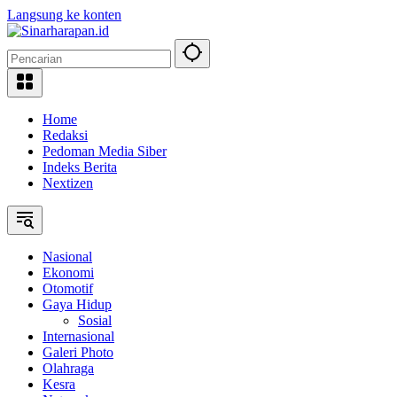
Langsung ke konten
Home
Redaksi
Pedoman Media Siber
Indeks Berita
Nextizen
Nasional
Ekonomi
Otomotif
Gaya Hidup
Sosial
Internasional
Galeri Photo
Olahraga
Kesra