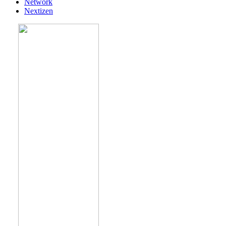
Network
Nextizen