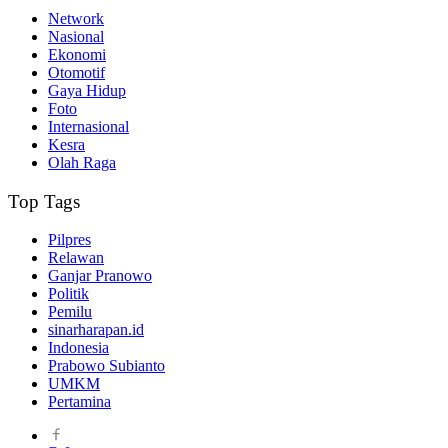
Network
Nasional
Ekonomi
Otomotif
Gaya Hidup
Foto
Internasional
Kesra
Olah Raga
Top Tags
Pilpres
Relawan
Ganjar Pranowo
Politik
Pemilu
sinarharapan.id
Indonesia
Prabowo Subianto
UMKM
Pertamina