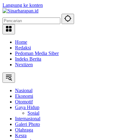
Langsung ke konten
Home
Redaksi
Pedoman Media Siber
Indeks Berita
Nextizen
Nasional
Ekonomi
Otomotif
Gaya Hidup
Sosial
Internasional
Galeri Photo
Olahraga
Kesra