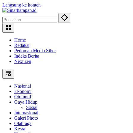
Langsung ke konten
Home
Redaksi
Pedoman Media Siber
Indeks Berita
Nextizen
Nasional
Ekonomi
Otomotif
Gaya Hidup
Sosial
Internasional
Galeri Photo
Olahraga
Kesra