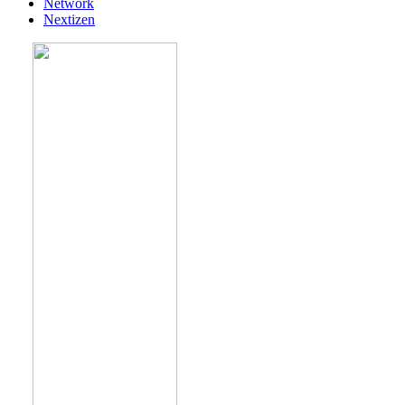
Network
Nextizen