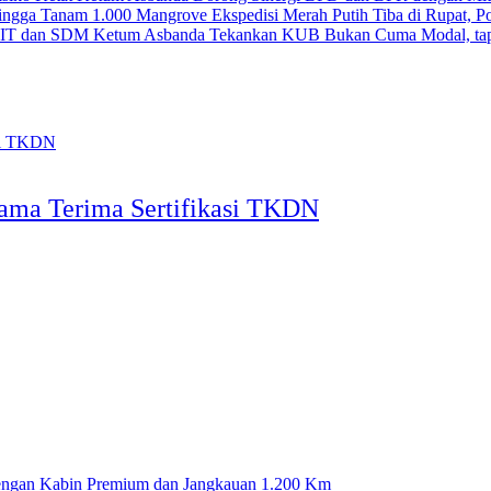
Ekspedisi Merah Putih Tiba di Rupat, 
Ketum Asbanda Tekankan KUB Bukan Cuma Modal, tap
tama Terima Sertifikasi TKDN