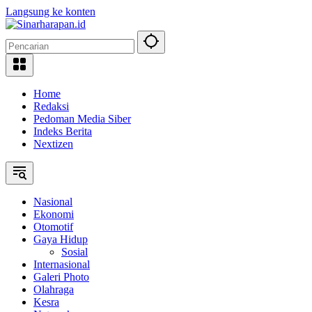
Langsung ke konten
Home
Redaksi
Pedoman Media Siber
Indeks Berita
Nextizen
Nasional
Ekonomi
Otomotif
Gaya Hidup
Sosial
Internasional
Galeri Photo
Olahraga
Kesra