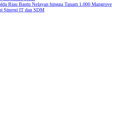
Polda Riau Bantu Nelayan hingga Tanam 1.000 Mangrove
i Sinergi IT dan SDM