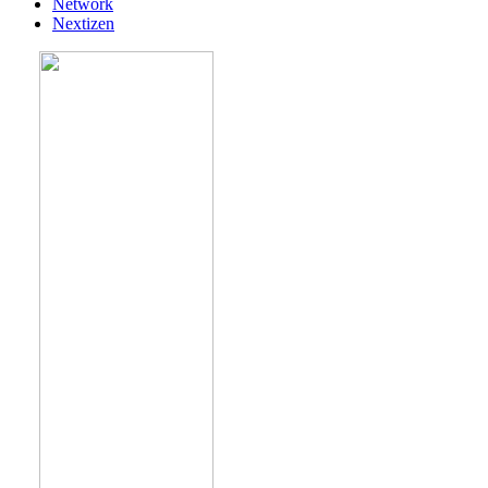
Network
Nextizen