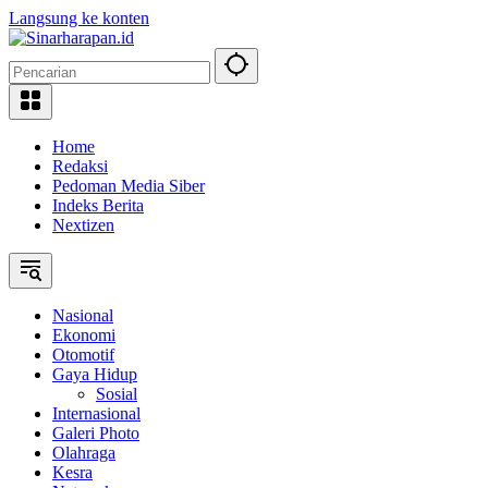
Langsung ke konten
Home
Redaksi
Pedoman Media Siber
Indeks Berita
Nextizen
Nasional
Ekonomi
Otomotif
Gaya Hidup
Sosial
Internasional
Galeri Photo
Olahraga
Kesra