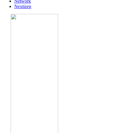
Network
Nextizen