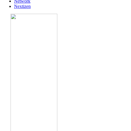
Network
Nextizen