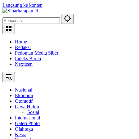
Langsung ke konten
Home
Redaksi
Pedoman Media Siber
Indeks Berita
Nextizen
Nasional
Ekonomi
Otomotif
Gaya Hidup
Sosial
Internasional
Galeri Photo
Olahraga
Kesra