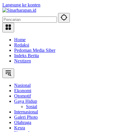
Langsung ke konten
Home
Redaksi
Pedoman Media Siber
Indeks Berita
Nextizen
Nasional
Ekonomi
Otomotif
Gaya Hidup
Sosial
Internasional
Galeri Photo
Olahraga
Kesra