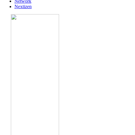
Network
Nextizen