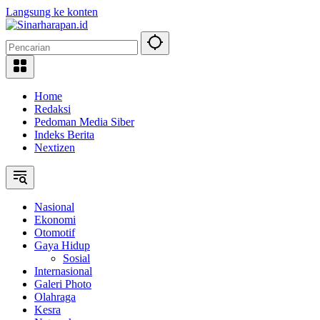
Langsung ke konten
Home
Redaksi
Pedoman Media Siber
Indeks Berita
Nextizen
Nasional
Ekonomi
Otomotif
Gaya Hidup
Sosial
Internasional
Galeri Photo
Olahraga
Kesra