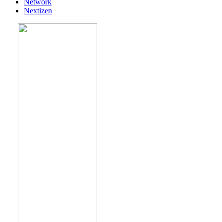
Network
Nextizen