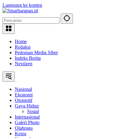
Langsung ke konten
Home
Redaksi
Pedoman Media Siber
Indeks Berita
Nextizen
Nasional
Ekonomi
Otomotif
Gaya Hidup
Sosial
Internasional
Galeri Photo
Olahraga
Kesra