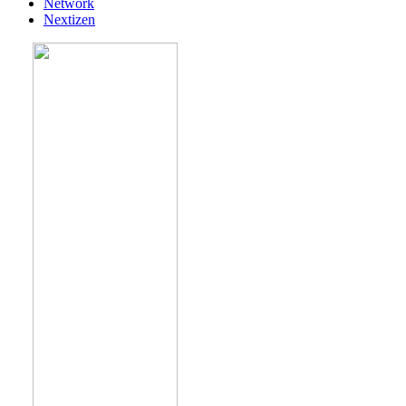
Network
Nextizen