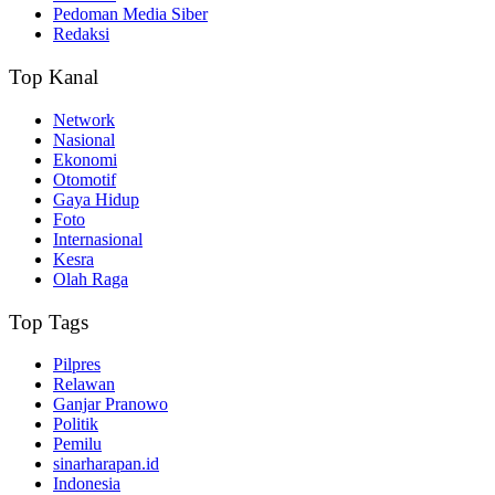
Pedoman Media Siber
Redaksi
Top Kanal
Network
Nasional
Ekonomi
Otomotif
Gaya Hidup
Foto
Internasional
Kesra
Olah Raga
Top Tags
Pilpres
Relawan
Ganjar Pranowo
Politik
Pemilu
sinarharapan.id
Indonesia