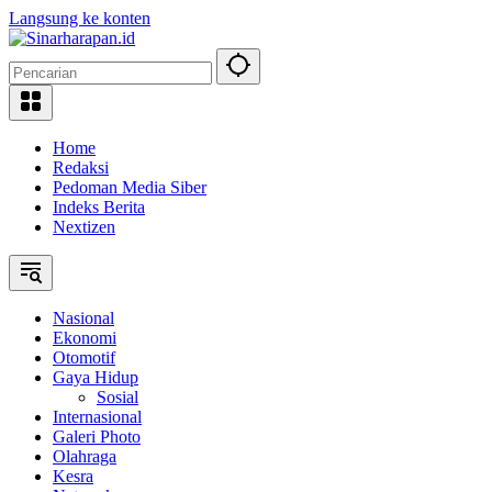
Langsung ke konten
Home
Redaksi
Pedoman Media Siber
Indeks Berita
Nextizen
Nasional
Ekonomi
Otomotif
Gaya Hidup
Sosial
Internasional
Galeri Photo
Olahraga
Kesra