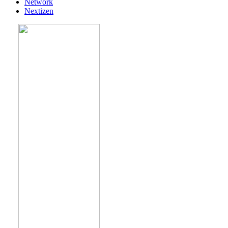
Network
Nextizen