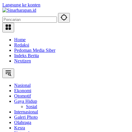
Langsung ke konten
Home
Redaksi
Pedoman Media Siber
Indeks Berita
Nextizen
Nasional
Ekonomi
Otomotif
Gaya Hidup
Sosial
Internasional
Galeri Photo
Olahraga
Kesra