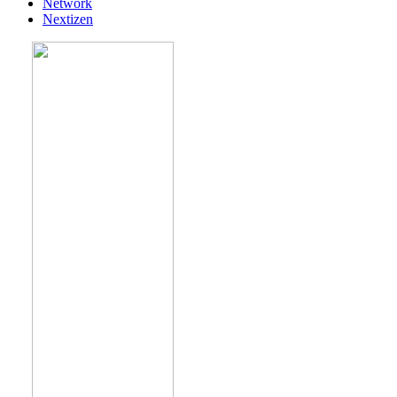
Network
Nextizen