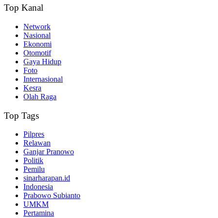
Top Kanal
Network
Nasional
Ekonomi
Otomotif
Gaya Hidup
Foto
Internasional
Kesra
Olah Raga
Top Tags
Pilpres
Relawan
Ganjar Pranowo
Politik
Pemilu
sinarharapan.id
Indonesia
Prabowo Subianto
UMKM
Pertamina