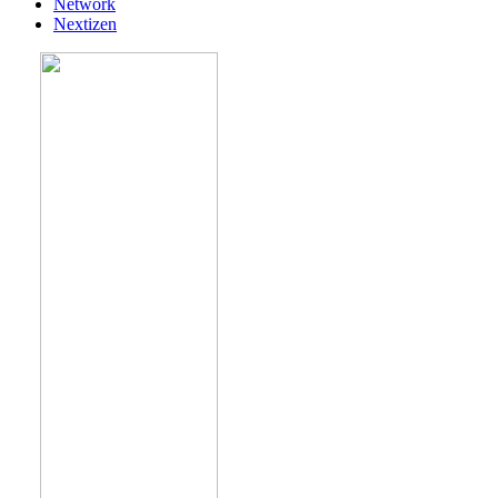
Network
Nextizen