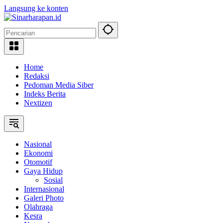
Langsung ke konten
Home
Redaksi
Pedoman Media Siber
Indeks Berita
Nextizen
Nasional
Ekonomi
Otomotif
Gaya Hidup
Sosial
Internasional
Galeri Photo
Olahraga
Kesra