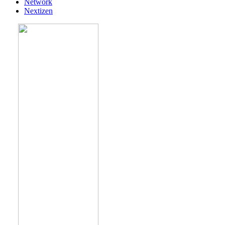
Network
Nextizen