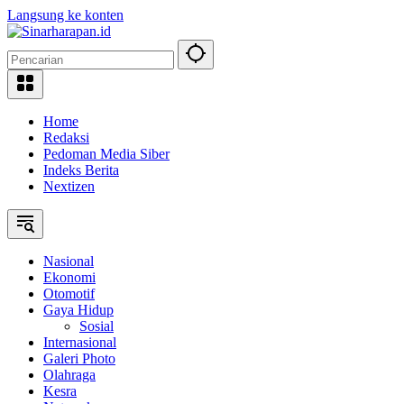
Langsung ke konten
Home
Redaksi
Pedoman Media Siber
Indeks Berita
Nextizen
Nasional
Ekonomi
Otomotif
Gaya Hidup
Sosial
Internasional
Galeri Photo
Olahraga
Kesra