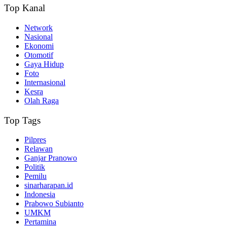
Top Kanal
Network
Nasional
Ekonomi
Otomotif
Gaya Hidup
Foto
Internasional
Kesra
Olah Raga
Top Tags
Pilpres
Relawan
Ganjar Pranowo
Politik
Pemilu
sinarharapan.id
Indonesia
Prabowo Subianto
UMKM
Pertamina