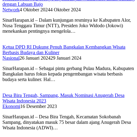
dengan Labuan Bajo
Network
4 Oktober 2024
4 Oktober 2024
SinarHarapan.id – Dalam kunjungan resminya ke Kabupaten Alor,
Nusa Tenggara Timur (NTT), Presiden Joko Widodo (Jokowi)
menekankan pentingnya mengelola…
Ketua DPD RI Dukung Penuh Bangkalan Kembangkan Wisata
Berbasis Budaya dan Kuliner
Nasional
26 Januari 2024
29 Januari 2024
SinarHarapan.id – Sebagai pintu gerbang Pulau Madura, Kabupaten
Bangkalan harus fokus kepada pengembangan wisata berbasis
budaya serta kuliner. Hal…
Desa Bira Tengah, Sampang, Masuk Nominasi Anugerah Desa
Wisata Indonesia 2023
Ekonomi
16 Desember 2023
SinarHarapan.id – Desa Bira Tengah, Kecamatan Sokobanah
Sampang, dinyatakan masuk 75 besar dalam ajang Anugerah Desa
Wisata Indonesia (ADWI)…