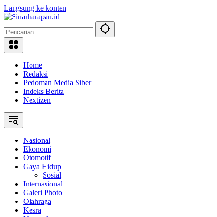
Langsung ke konten
Home
Redaksi
Pedoman Media Siber
Indeks Berita
Nextizen
Nasional
Ekonomi
Otomotif
Gaya Hidup
Sosial
Internasional
Galeri Photo
Olahraga
Kesra