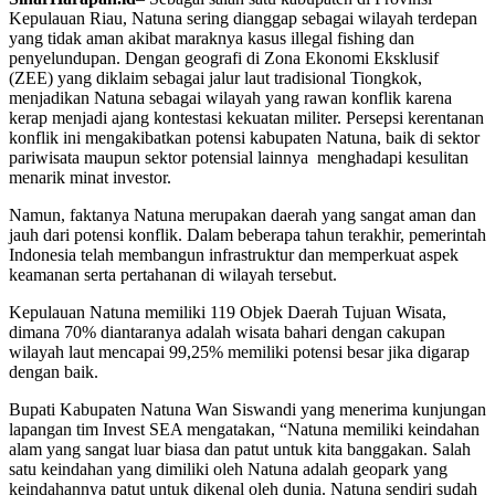
Kepulauan Riau, Natuna sering dianggap sebagai wilayah terdepan
yang tidak aman akibat maraknya kasus illegal fishing dan
penyelundupan. Dengan geografi di Zona Ekonomi Eksklusif
(ZEE) yang diklaim sebagai jalur laut tradisional Tiongkok,
menjadikan Natuna sebagai wilayah yang rawan konflik karena
kerap menjadi ajang kontestasi kekuatan militer. Persepsi kerentanan
konflik ini mengakibatkan potensi kabupaten Natuna, baik di sektor
pariwisata maupun sektor potensial lainnya menghadapi kesulitan
menarik minat investor.
Namun, faktanya Natuna merupakan daerah yang sangat aman dan
jauh dari potensi konflik. Dalam beberapa tahun terakhir, pemerintah
Indonesia telah membangun infrastruktur dan memperkuat aspek
keamanan serta pertahanan di wilayah tersebut.
Kepulauan Natuna memiliki 119 Objek Daerah Tujuan Wisata,
dimana 70% diantaranya adalah wisata bahari dengan cakupan
wilayah laut mencapai 99,25% memiliki potensi besar jika digarap
dengan baik.
Bupati Kabupaten Natuna Wan Siswandi yang menerima kunjungan
lapangan tim Invest SEA mengatakan, “Natuna memiliki keindahan
alam yang sangat luar biasa dan patut untuk kita banggakan. Salah
satu keindahan yang dimiliki oleh Natuna adalah geopark yang
keindahannya patut untuk dikenal oleh dunia. Natuna sendiri sudah