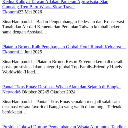
Kedua Kalinya Taiwan Adakan Pameran Agrowisata, Siap
Guncang Tren Baru Wisata Slow Travel
Ekonomi
23 Mei 2026
SinarHarapan.id – Badan Pengembangan Pedesaan dan Konservasi
Tanah dan Air dari Kementerian Pertanian Taiwan kembali bekerja
sama dengan Asosiasi…
Plataran Bromo Raih Penghargaan Global Hotel Ramah Keluarga
Ekonomi
11 Juni 2025
SinarHarapan.id – Plataran Bromo Resort & Venue kembali meraih
posisi prestisius dalam kategori global Top Family-Friendly Hotels
Worldwide (Hotel…
Pantai Tikus Emas: Destinasi Wisata Alam dan Sejarah di Bangka
Network
6 Oktober 2024
5 Oktober 2024
SinarHarapan.id – Pantai Tikus Emas semakin menjadi salah satu
destinasi wisata favorit di Bangka yang wajib dikunjungi. Terletak
berdekatan…
Presiden Jokowi Dorong Pengembangan Wisata Alor untuk Tanding