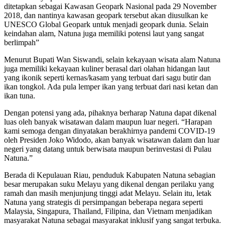
ditetapkan sebagai Kawasan Geopark Nasional pada 29 November
2018, dan nantinya kawasan geopark tersebut akan diusulkan ke
UNESCO Global Geopark untuk menjadi geopark dunia. Selain
keindahan alam, Natuna juga memiliki potensi laut yang sangat
berlimpah”
Menurut Bupati Wan Siswandi, selain kekayaan wisata alam Natuna
juga memiliki kekayaan kuliner berasal dari olahan hidangan laut
yang ikonik seperti kernas/kasam yang terbuat dari sagu butir dan
ikan tongkol. Ada pula lemper ikan yang terbuat dari nasi ketan dan
ikan tuna.
Dengan potensi yang ada, pihaknya berharap Natuna dapat dikenal
luas oleh banyak wisatawan dalam maupun luar negeri. “Harapan
kami semoga dengan dinyatakan berakhirnya pandemi COVID-19
oleh Presiden Joko Widodo, akan banyak wisatawan dalam dan luar
negeri yang datang untuk berwisata maupun berinvestasi di Pulau
Natuna.”
Berada di Kepulauan Riau, penduduk Kabupaten Natuna sebagian
besar merupakan suku Melayu yang dikenal dengan perilaku yang
ramah dan masih menjunjung tinggi adat Melayu. Selain itu, letak
Natuna yang strategis di persimpangan beberapa negara seperti
Malaysia, Singapura, Thailand, Filipina, dan Vietnam menjadikan
masyarakat Natuna sebagai masyarakat inklusif yang sangat terbuka.