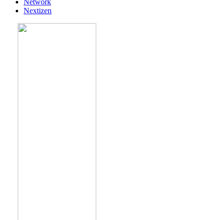
Network
Nextizen