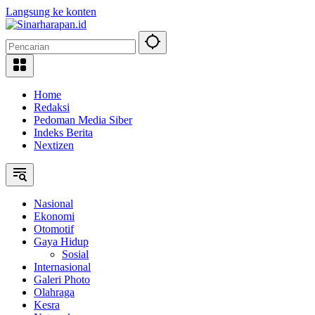
Langsung ke konten
Home
Redaksi
Pedoman Media Siber
Indeks Berita
Nextizen
Nasional
Ekonomi
Otomotif
Gaya Hidup
Sosial
Internasional
Galeri Photo
Olahraga
Kesra