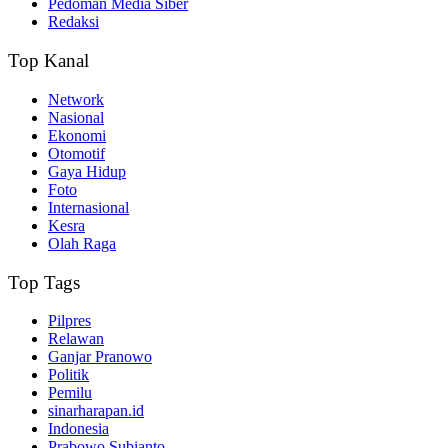
Pedoman Media Siber
Redaksi
Top Kanal
Network
Nasional
Ekonomi
Otomotif
Gaya Hidup
Foto
Internasional
Kesra
Olah Raga
Top Tags
Pilpres
Relawan
Ganjar Pranowo
Politik
Pemilu
sinarharapan.id
Indonesia
Prabowo Subianto