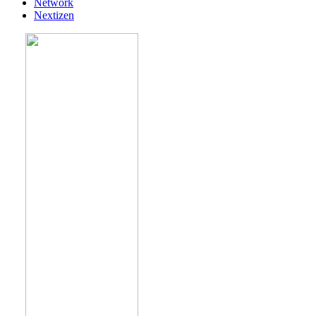
Network
Nextizen