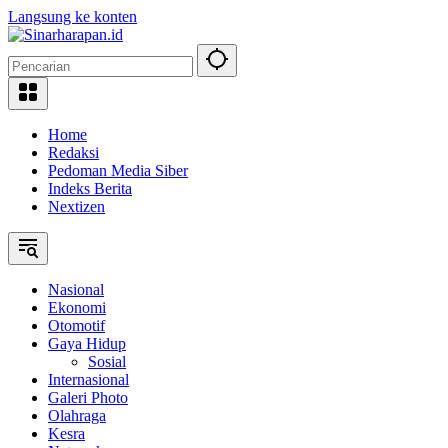
Langsung ke konten
Home
Redaksi
Pedoman Media Siber
Indeks Berita
Nextizen
Nasional
Ekonomi
Otomotif
Gaya Hidup
Sosial
Internasional
Galeri Photo
Olahraga
Kesra