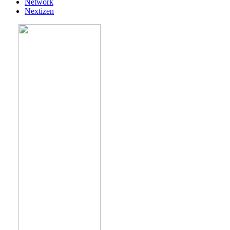
Network
Nextizen