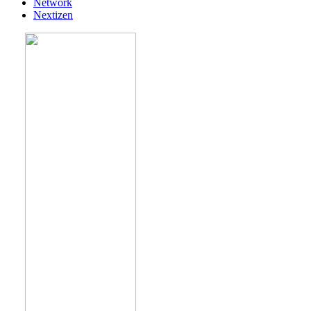
Network
Nextizen