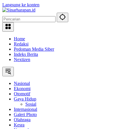
Langsung ke konten
Home
Redaksi
Pedoman Media Siber
Indeks Berita
Nextizen
Nasional
Ekonomi
Otomotif
Gaya Hidup
Sosial
Internasional
Galeri Photo
Olahraga
Kesra