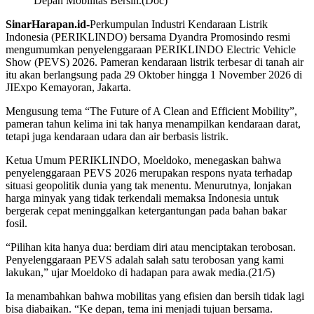
Depan Mobilitas Bersih.(Doc)
SinarHarapan.id-
Perkumpulan Industri Kendaraan Listrik
Indonesia (PERIKLINDO) bersama Dyandra Promosindo resmi
mengumumkan penyelenggaraan PERIKLINDO Electric Vehicle
Show (PEVS) 2026. Pameran kendaraan listrik terbesar di tanah air
itu akan berlangsung pada 29 Oktober hingga 1 November 2026 di
JIExpo Kemayoran, Jakarta.
Mengusung tema “The Future of A Clean and Efficient Mobility”,
pameran tahun kelima ini tak hanya menampilkan kendaraan darat,
tetapi juga kendaraan udara dan air berbasis listrik.
Ketua Umum PERIKLINDO, Moeldoko, menegaskan bahwa
penyelenggaraan PEVS 2026 merupakan respons nyata terhadap
situasi geopolitik dunia yang tak menentu. Menurutnya, lonjakan
harga minyak yang tidak terkendali memaksa Indonesia untuk
bergerak cepat meninggalkan ketergantungan pada bahan bakar
fosil.
“Pilihan kita hanya dua: berdiam diri atau menciptakan terobosan.
Penyelenggaraan PEVS adalah salah satu terobosan yang kami
lakukan,” ujar Moeldoko di hadapan para awak media.(21/5)
Ia menambahkan bahwa mobilitas yang efisien dan bersih tidak lagi
bisa diabaikan. “Ke depan, tema ini menjadi tujuan bersama.