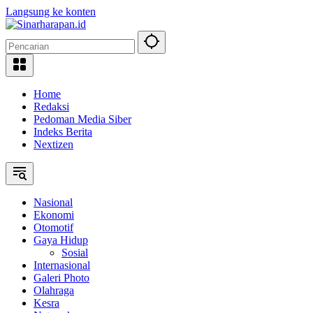
Langsung ke konten
Home
Redaksi
Pedoman Media Siber
Indeks Berita
Nextizen
Nasional
Ekonomi
Otomotif
Gaya Hidup
Sosial
Internasional
Galeri Photo
Olahraga
Kesra