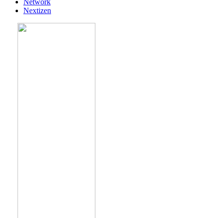
Network
Nextizen