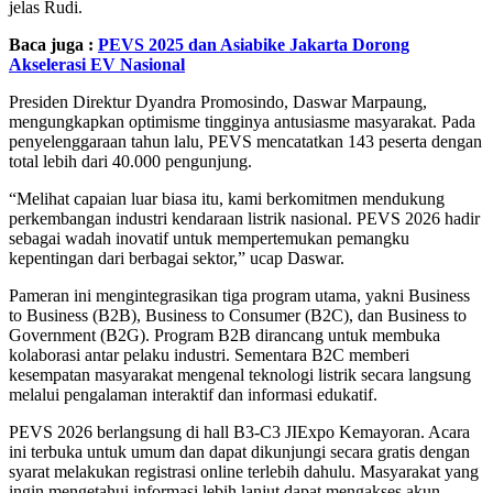
jelas Rudi.
Baca juga :
PEVS 2025 dan Asiabike Jakarta Dorong
Akselerasi EV Nasional
Presiden Direktur Dyandra Promosindo, Daswar Marpaung,
mengungkapkan optimisme tingginya antusiasme masyarakat. Pada
penyelenggaraan tahun lalu, PEVS mencatatkan 143 peserta dengan
total lebih dari 40.000 pengunjung.
“Melihat capaian luar biasa itu, kami berkomitmen mendukung
perkembangan industri kendaraan listrik nasional. PEVS 2026 hadir
sebagai wadah inovatif untuk mempertemukan pemangku
kepentingan dari berbagai sektor,” ucap Daswar.
Pameran ini mengintegrasikan tiga program utama, yakni Business
to Business (B2B), Business to Consumer (B2C), dan Business to
Government (B2G). Program B2B dirancang untuk membuka
kolaborasi antar pelaku industri. Sementara B2C memberi
kesempatan masyarakat mengenal teknologi listrik secara langsung
melalui pengalaman interaktif dan informasi edukatif.
PEVS 2026 berlangsung di hall B3-C3 JIExpo Kemayoran. Acara
ini terbuka untuk umum dan dapat dikunjungi secara gratis dengan
syarat melakukan registrasi online terlebih dahulu. Masyarakat yang
ingin mengetahui informasi lebih lanjut dapat mengakses akun