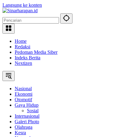
Langsung ke konten
Home
Redaksi
Pedoman Media Siber
Indeks Berita
Nextizen
Nasional
Ekonomi
Otomotif
Gaya Hidup
Sosial
Internasional
Galeri Photo
Olahraga
Kesra