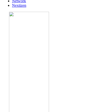
Network
Nextizen