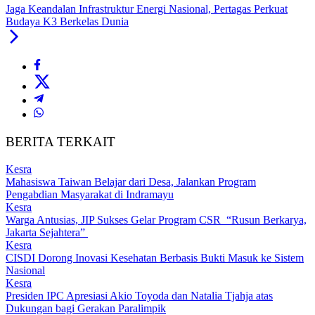
Jaga Keandalan Infrastruktur Energi Nasional, Pertagas Perkuat
Budaya K3 Berkelas Dunia
BERITA TERKAIT
Kesra
Mahasiswa Taiwan Belajar dari Desa, Jalankan Program
Pengabdian Masyarakat di Indramayu
Kesra
Warga Antusias, JIP Sukses Gelar Program CSR “Rusun Berkarya,
Jakarta Sejahtera”
Kesra
CISDI Dorong Inovasi Kesehatan Berbasis Bukti Masuk ke Sistem
Nasional
Kesra
Presiden IPC Apresiasi Akio Toyoda dan Natalia Tjahja atas
Dukungan bagi Gerakan Paralimpik