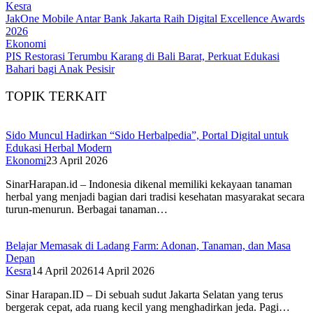
Kesra
JakOne Mobile Antar Bank Jakarta Raih Digital Excellence Awards
2026
Ekonomi
PIS Restorasi Terumbu Karang di Bali Barat, Perkuat Edukasi
Bahari bagi Anak Pesisir
TOPIK TERKAIT
Sido Muncul Hadirkan “Sido Herbalpedia”, Portal Digital untuk
Edukasi Herbal Modern
Ekonomi
23 April 2026
SinarHarapan.id – Indonesia dikenal memiliki kekayaan tanaman
herbal yang menjadi bagian dari tradisi kesehatan masyarakat secara
turun-menurun. Berbagai tanaman…
Belajar Memasak di Ladang Farm: Adonan, Tanaman, dan Masa
Depan
Kesra
14 April 2026
14 April 2026
Sinar Harapan.ID – Di sebuah sudut Jakarta Selatan yang terus
bergerak cepat, ada ruang kecil yang menghadirkan jeda. Pagi…