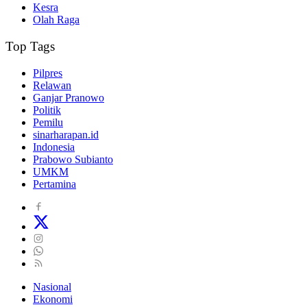
Kesra
Olah Raga
Top Tags
Pilpres
Relawan
Ganjar Pranowo
Politik
Pemilu
sinarharapan.id
Indonesia
Prabowo Subianto
UMKM
Pertamina
Nasional
Ekonomi