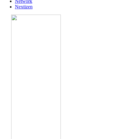
Network
Nextizen