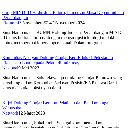
Grup MIND ID Hadir di D Futuro, Pamerkan Masa Depan Industri
Pertambangan
Ekonomi
7 November 2024
7 November 2024
SinarHarapan.id – BUMN Holding Industri Pertambangan MIND
ID terus bertransformasi dengan mengadopsi teknologi mutakhir
untuk memperkuat kinerja operasional. Dalam program…
Komunitas Nelayan Dukung Ganjar Beri Edukasi Pelestarian
Ekosistem Laut kepada Pelaut di Indramayu
Nasional
9 Mei 2023
SinarHarapan.id – Sukarelawan pendukung Ganjar Pranowo yang
tergabung dalam Komunitas Nelayan Pesisir (KNP) Jawa Barat
terus melakukan aksi nyata demi…
Kajol Dukung Ganjar Berikan Pelatihan dan Pendampingan
Wirausaha
Network
12 Maret 2023
SinarHarapan.id, Sukabumi – Sebagai komitmen dalam
mengakselerasi kesejahteraan dari driver ojek online di Indonesia,