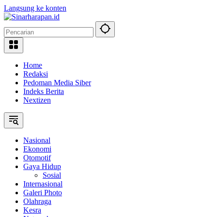
Langsung ke konten
Home
Redaksi
Pedoman Media Siber
Indeks Berita
Nextizen
Nasional
Ekonomi
Otomotif
Gaya Hidup
Sosial
Internasional
Galeri Photo
Olahraga
Kesra