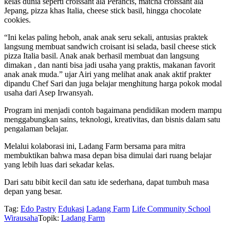
kelas dunia seperti croissant ala Perancis, matcha croissant ala
Jepang, pizza khas Italia, cheese stick basil, hingga chocolate
cookies.
“Ini kelas paling heboh, anak anak seru sekali, antusias praktek
langsung membuat sandwich croisant isi selada, basil cheese stick
pizza Italia basil. Anak anak berhasil membuat dan langsung
dimakan , dan nanti bisa jadi usaha yang praktis, makanan favorit
anak anak muda.” ujar Airi yang melihat anak anak aktif prakter
dipandu Chef Sari dan juga belajar menghitung harga pokok modal
usaha dari Asep Irwansyah.
Program ini menjadi contoh bagaimana pendidikan modern mampu
menggabungkan sains, teknologi, kreativitas, dan bisnis dalam satu
pengalaman belajar.
Melalui kolaborasi ini, Ladang Farm bersama para mitra
membuktikan bahwa masa depan bisa dimulai dari ruang belajar
yang lebih luas dari sekadar kelas.
Dari satu bibit kecil dan satu ide sederhana, dapat tumbuh masa
depan yang besar.
Tag:
Edo Pastry
Edukasi
Ladang Farm
Life Community School
Wirausaha
Topik:
Ladang Farm