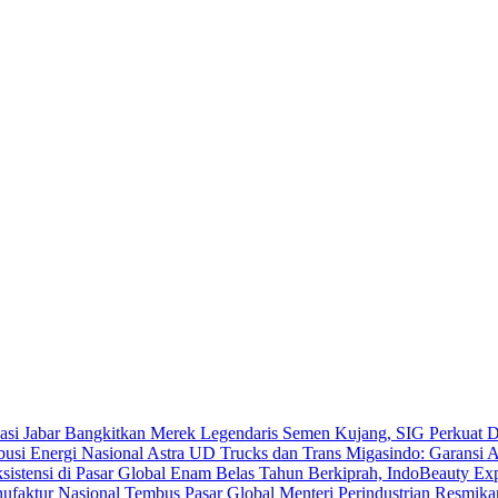
Bangkitkan Merek Legendaris Semen Kujang, SIG Perkuat D
Astra UD Trucks dan Trans Migasindo: Garansi An
Enam Belas Tahun Berkiprah, IndoBeauty Expo
Menteri Perindustrian Resmik