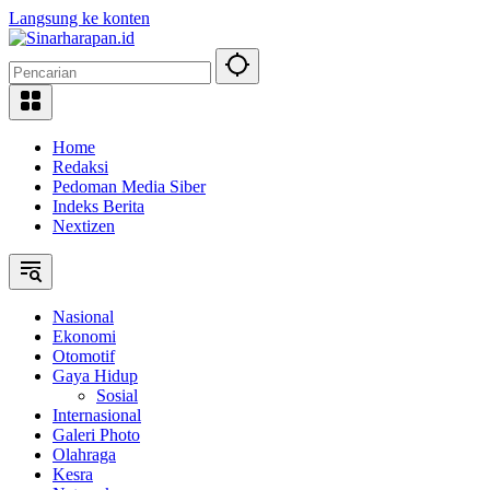
Langsung ke konten
Home
Redaksi
Pedoman Media Siber
Indeks Berita
Nextizen
Nasional
Ekonomi
Otomotif
Gaya Hidup
Sosial
Internasional
Galeri Photo
Olahraga
Kesra