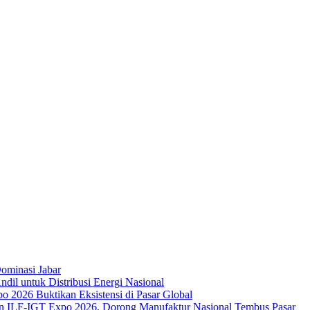
ominasi Jabar
dil untuk Distribusi Energi Nasional
 2026 Buktikan Eksistensi di Pasar Global
an ILF-IGT Expo 2026, Dorong Manufaktur Nasional Tembus Pasar