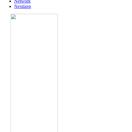
Network
Nextizen