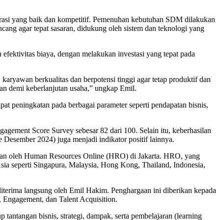
nerasi yang baik dan kompetitif. Pemenuhan kebutuhan SDM dilakukan
cang agar tepat sasaran, didukung oleh sistem dan teknologi yang
efektivitas biaya, dengan melakukan investasi yang tepat pada
yawan berkualitas dan berpotensi tinggi agar tetap produktif dan
an demi keberlanjutan usaha,” ungkap Emil.
at peningkatan pada berbagai parameter seperti pendapatan bisnis,
ngagement Score Survey sebesar 82 dari 100. Selain itu, keberhasilan
esember 2024) juga menjadi indikator positif lainnya.
akan oleh Human Resources Online (HRO) di Jakarta. HRO, yang
ia seperti Singapura, Malaysia, Hong Kong, Thailand, Indonesia,
terima langsung oleh Emil Hakim. Penghargaan ini diberikan kepada
 Engagement, dan Talent Acquisition.
 tantangan bisnis, strategi, dampak, serta pembelajaran (learning