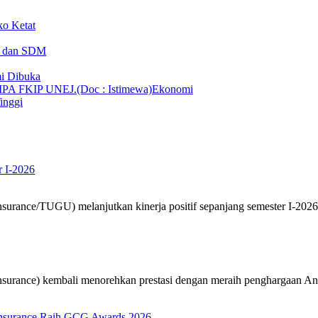
ko Ketat
T dan SDM
i Dibuka
Ekonomi
inggi
r I-2026
nsurance/TUGU) melanjutkan kinerja positif sepanjang semester I-20
nsurance) kembali menorehkan prestasi dengan meraih penghargaan A
Insurance Raih GCG Awards 2026