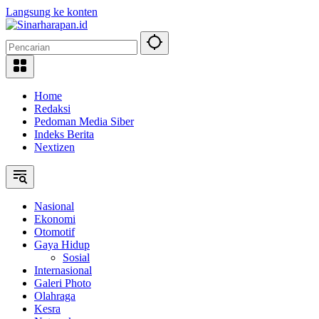
Langsung ke konten
Home
Redaksi
Pedoman Media Siber
Indeks Berita
Nextizen
Nasional
Ekonomi
Otomotif
Gaya Hidup
Sosial
Internasional
Galeri Photo
Olahraga
Kesra