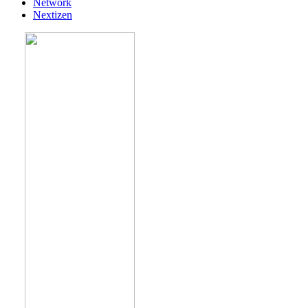
Network
Nextizen