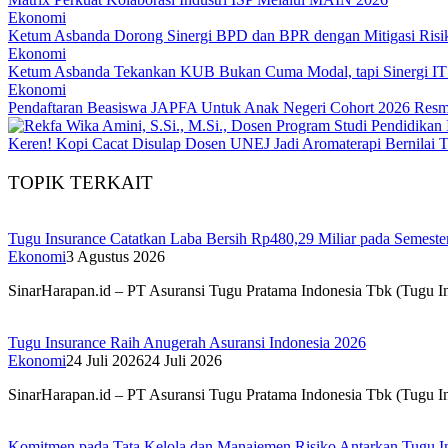
Ekonomi
Ketum Asbanda Dorong Sinergi BPD dan BPR dengan Mitigasi Risi
Ekonomi
Ketum Asbanda Tekankan KUB Bukan Cuma Modal, tapi Sinergi I
Ekonomi
Pendaftaran Beasiswa JAPFA Untuk Anak Negeri Cohort 2026 Resm
Keren! Kopi Cacat Disulap Dosen UNEJ Jadi Aromaterapi Bernilai T
TOPIK TERKAIT
Tugu Insurance Catatkan Laba Bersih Rp480,29 Miliar pada Semeste
Ekonomi
3 Agustus 2026
SinarHarapan.id – PT Asuransi Tugu Pratama Indonesia Tbk (Tugu I
Tugu Insurance Raih Anugerah Asuransi Indonesia 2026
Ekonomi
24 Juli 2026
24 Juli 2026
SinarHarapan.id – PT Asuransi Tugu Pratama Indonesia Tbk (Tugu I
Komitmen pada Tata Kelola dan Manajemen Risiko Antarkan Tugu 