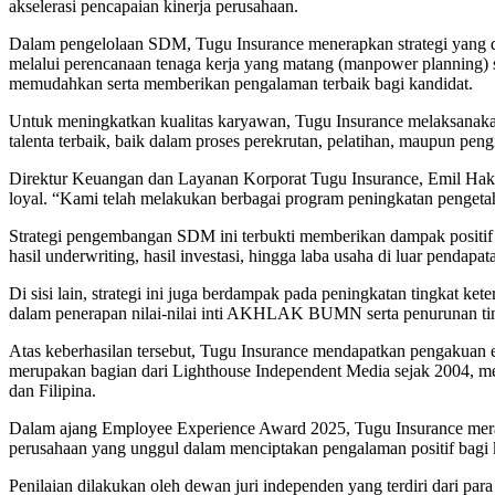
akselerasi pencapaian kinerja perusahaan.
Dalam pengelolaan SDM, Tugu Insurance menerapkan strategi yang di
melalui perencanaan tenaga kerja yang matang (manpower planning) se
memudahkan serta memberikan pengalaman terbaik bagi kandidat.
Untuk meningkatkan kualitas karyawan, Tugu Insurance melaksanakan p
talenta terbaik, baik dalam proses perekrutan, pelatihan, maupun pe
Direktur Keuangan dan Layanan Korporat Tugu Insurance, Emil Haki
loyal. “Kami telah melakukan berbagai program peningkatan pengeta
Strategi pengembangan SDM ini terbukti memberikan dampak positif te
hasil underwriting, hasil investasi, hingga laba usaha di luar pendapata
Di sisi lain, strategi ini juga berdampak pada peningkatan tingkat k
dalam penerapan nilai-nilai inti AKHLAK BUMN serta penurunan ting
Atas keberhasilan tersebut, Tugu Insurance mendapatkan pengakuan
merupakan bagian dari Lighthouse Independent Media sejak 2004, me
dan Filipina.
Dalam ajang Employee Experience Award 2025, Tugu Insurance merai
perusahaan yang unggul dalam menciptakan pengalaman positif bagi 
Penilaian dilakukan oleh dewan juri independen yang terdiri dari para