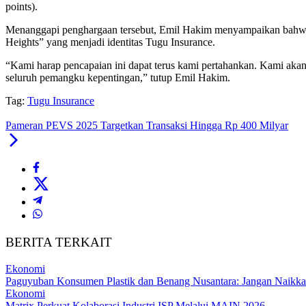
points).
Menanggapi penghargaan tersebut, Emil Hakim menyampaikan bahwa 
Heights” yang menjadi identitas Tugu Insurance.
“Kami harap pencapaian ini dapat terus kami pertahankan. Kami aka
seluruh pemangku kepentingan,” tutup Emil Hakim.
Tag:
Tugu Insurance
Pameran PEVS 2025 Targetkan Transaksi Hingga Rp 400 Milyar
BERITA TERKAIT
Ekonomi
Paguyuban Konsumen Plastik dan Benang Nusantara: Jangan Naikka
Ekonomi
Matrix Perkuat Kolaborasi Industri ISP Melalui MAIN 2026