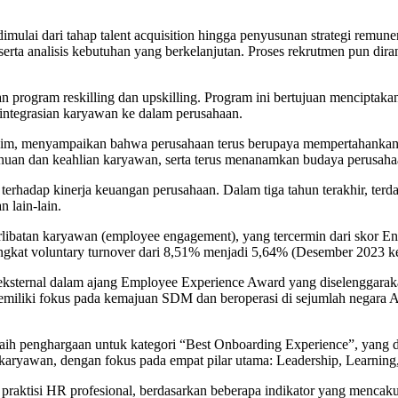
mulai dari tahap talent acquisition hingga penyusunan strategi remu
rta analisis kebutuhan yang berkelanjutan. Proses rekrutmen pun diran
rogram reskilling dan upskilling. Program ini bertujuan menciptakan 
ngintegrasian karyawan ke dalam perusahaan.
m, menyampaikan bahwa perusahaan terus berupaya mempertahankan kar
huan dan keahlian karyawan, serta terus menanamkan budaya perusaha
rhadap kinerja keuangan perusahaan. Dalam tiga tahun terakhir, terdap
n lain-lain.
eterlibatan karyawan (employee engagement), yang tercermin dari skor E
kat voluntary turnover dari 8,51% menjadi 5,64% (Desember 2023 ke D
 eksternal dalam ajang Employee Experience Award yang diselenggar
miliki fokus pada kemajuan SDM dan beroperasi di sejumlah negara As
h penghargaan untuk kategori “Best Onboarding Experience”, yang di
karyawan, dengan fokus pada empat pilar utama: Leadership, Learning,
 praktisi HR profesional, berdasarkan beberapa indikator yang mencakup