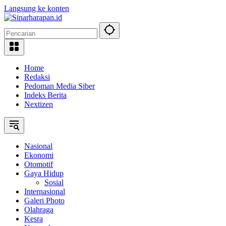
Langsung ke konten
Home
Redaksi
Pedoman Media Siber
Indeks Berita
Nextizen
Nasional
Ekonomi
Otomotif
Gaya Hidup
Sosial
Internasional
Galeri Photo
Olahraga
Kesra