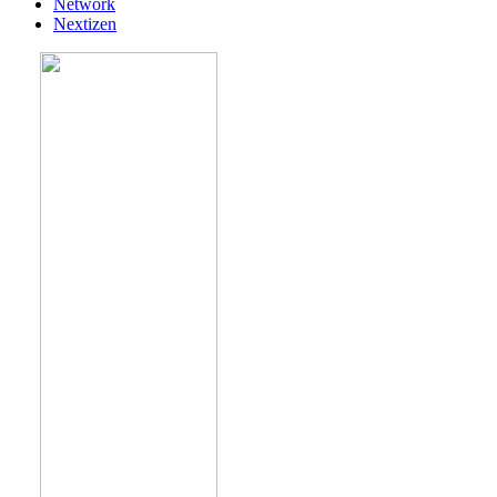
Network
Nextizen