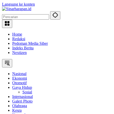
Langsung ke konten
Home
Redaksi
Pedoman Media Siber
Indeks Berita
Nextizen
Nasional
Ekonomi
Otomotif
Gaya Hidup
Sosial
Internasional
Galeri Photo
Olahraga
Kesra