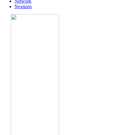
Network
Nextizen