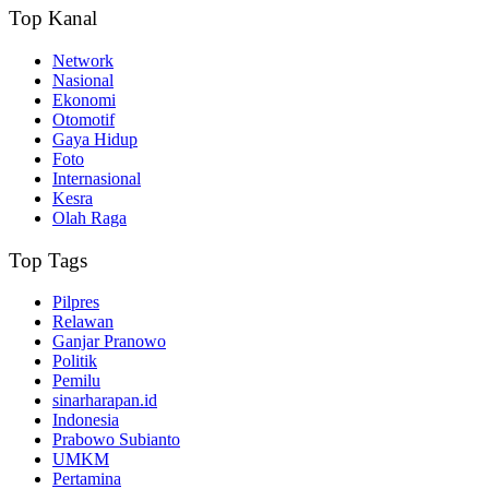
Top Kanal
Network
Nasional
Ekonomi
Otomotif
Gaya Hidup
Foto
Internasional
Kesra
Olah Raga
Top Tags
Pilpres
Relawan
Ganjar Pranowo
Politik
Pemilu
sinarharapan.id
Indonesia
Prabowo Subianto
UMKM
Pertamina