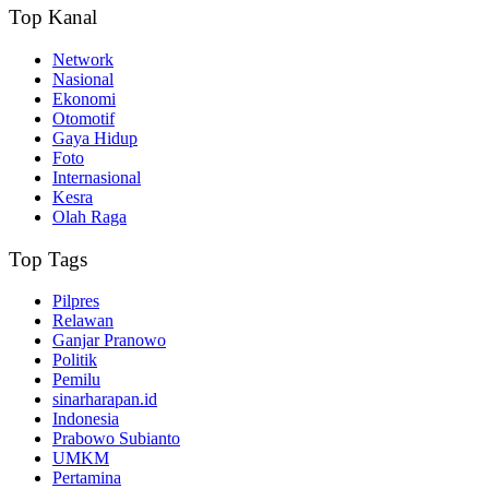
Top Kanal
Network
Nasional
Ekonomi
Otomotif
Gaya Hidup
Foto
Internasional
Kesra
Olah Raga
Top Tags
Pilpres
Relawan
Ganjar Pranowo
Politik
Pemilu
sinarharapan.id
Indonesia
Prabowo Subianto
UMKM
Pertamina