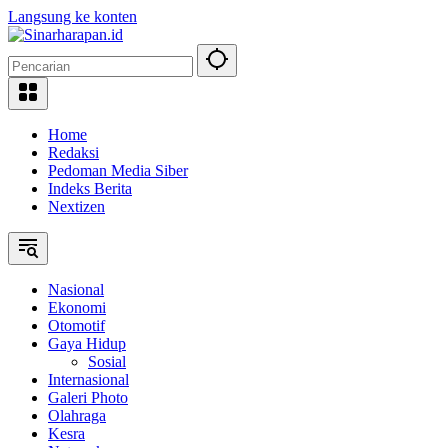
Langsung ke konten
Home
Redaksi
Pedoman Media Siber
Indeks Berita
Nextizen
Nasional
Ekonomi
Otomotif
Gaya Hidup
Sosial
Internasional
Galeri Photo
Olahraga
Kesra