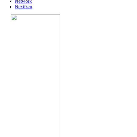
Network
Nextizen