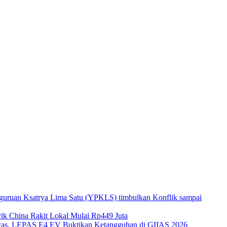
guruan Ksatrya Lima Satu (YPKLS) timbulkan Konflik sampai
k China Rakit Lokal Mulai Rp449 Juta
gecas, LEPAS E4 EV Buktikan Ketangguhan di GIIAS 2026