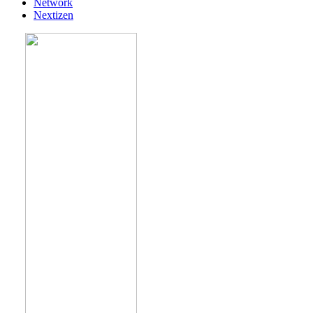
Network
Nextizen