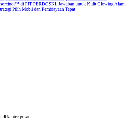
sorcinol™ di PIT PERDOSKI, Jawaban untuk Kulit Glowing Alami
ategi Pilih Mobil dan Pembiayaan Tepat
a di kantor pusat…