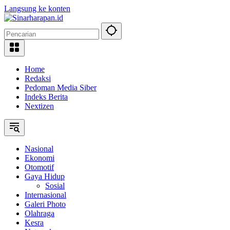
Langsung ke konten
Home
Redaksi
Pedoman Media Siber
Indeks Berita
Nextizen
Nasional
Ekonomi
Otomotif
Gaya Hidup
Sosial
Internasional
Galeri Photo
Olahraga
Kesra