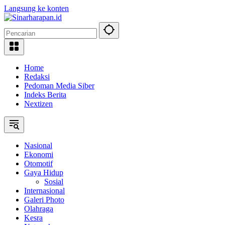
Langsung ke konten
Home
Redaksi
Pedoman Media Siber
Indeks Berita
Nextizen
Nasional
Ekonomi
Otomotif
Gaya Hidup
Sosial
Internasional
Galeri Photo
Olahraga
Kesra