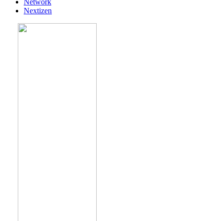
Network
Nextizen