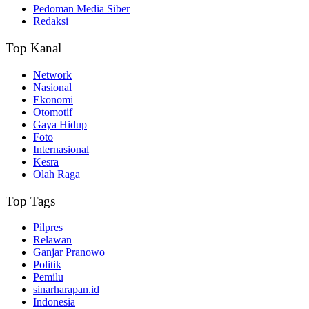
Pedoman Media Siber
Redaksi
Top Kanal
Network
Nasional
Ekonomi
Otomotif
Gaya Hidup
Foto
Internasional
Kesra
Olah Raga
Top Tags
Pilpres
Relawan
Ganjar Pranowo
Politik
Pemilu
sinarharapan.id
Indonesia