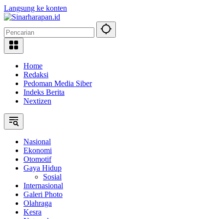
Langsung ke konten
Home
Redaksi
Pedoman Media Siber
Indeks Berita
Nextizen
Nasional
Ekonomi
Otomotif
Gaya Hidup
Sosial
Internasional
Galeri Photo
Olahraga
Kesra