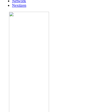
Network
Nextizen