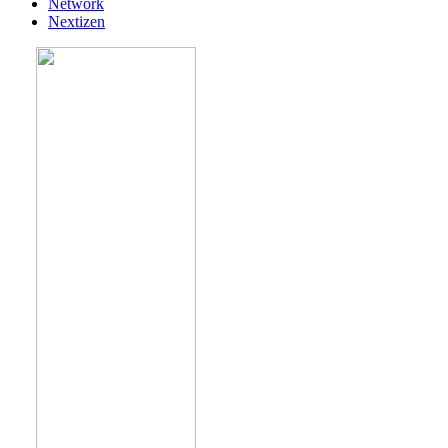
Network
Nextizen