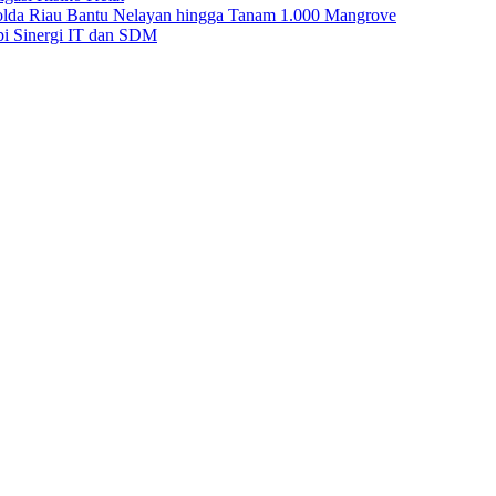
Polda Riau Bantu Nelayan hingga Tanam 1.000 Mangrove
i Sinergi IT dan SDM