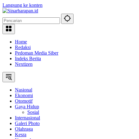
Langsung ke konten
Home
Redaksi
Pedoman Media Siber
Indeks Berita
Nextizen
Nasional
Ekonomi
Otomotif
Gaya Hidup
Sosial
Internasional
Galeri Photo
Olahraga
Kesra