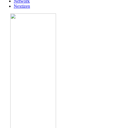
Network
Nextizen