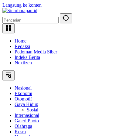
Langsung ke konten
Home
Redaksi
Pedoman Media Siber
Indeks Berita
Nextizen
Nasional
Ekonomi
Otomotif
Gaya Hidup
Sosial
Internasional
Galeri Photo
Olahraga
Kesra