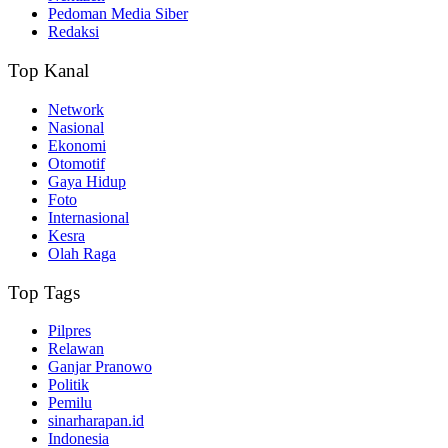
Pedoman Media Siber
Redaksi
Top Kanal
Network
Nasional
Ekonomi
Otomotif
Gaya Hidup
Foto
Internasional
Kesra
Olah Raga
Top Tags
Pilpres
Relawan
Ganjar Pranowo
Politik
Pemilu
sinarharapan.id
Indonesia