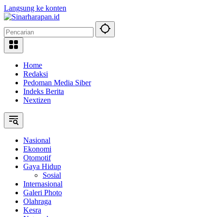
Langsung ke konten
Home
Redaksi
Pedoman Media Siber
Indeks Berita
Nextizen
Nasional
Ekonomi
Otomotif
Gaya Hidup
Sosial
Internasional
Galeri Photo
Olahraga
Kesra