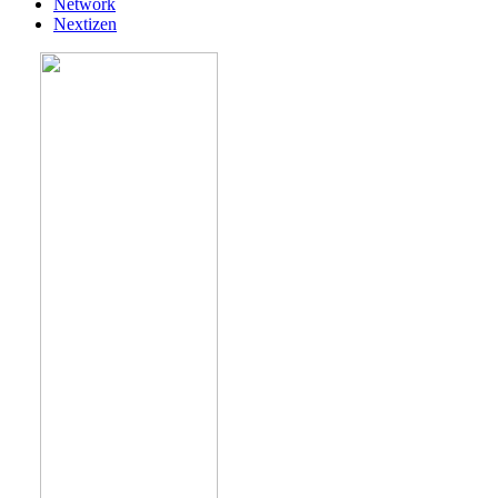
Network
Nextizen