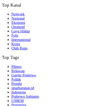
Top Kanal
Network
Nasional
Ekonomi
Otomotif
Gaya Hidup
Foto
Internasional
Kesra
Olah Raga
Top Tags
Pilpres
Relawan
Ganjar Pranowo
Politik
Pemilu
sinarharapan.id
Indonesia
Prabowo Subianto
UMKM
Pertamina