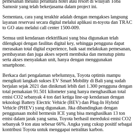
pemesanan melalui perantara hotel atau resort di wilayah Toba
Samosir yang telah bekerjasama dalam project ini.
Sementara, cara yang terakhir adalah dengan mengakses langsung
layanan reservasi secara digital melalui aplikasi m-toyota dan TRAC
to GO atau melalui call center 1500-009.
Semua unit kendaraan elektrifikasi yang bisa digunakan telah
dilengkapi dengan fasilitas digital key, sehingga pengguna dapat
merasakan total digital experience, baik saat melakukan pemesanan,
pembayaran dan juga akses seperti membuka dan menutup pintu
serta akses menyalakan unit, hanya dengan menggunakan
smartphone.
Berkaca dari pengalaman sebelumnya, Toyota optimis mampu
mengikuti langkah sukses EV Smart Mobility di Bali yang sudah
berjalan sejak 2021 dan dinikmati lebih dari 1.300 pengguna dengan
total pemakaian 91.501 kilometer yang hanya menghasilkan total
emisi CO2 sebanyak 4 ton dari ketiga line-up kendaraan dengan
teknologi Battery Electric Vehicle (BEV) dan Plug-In Hybrid
Vehicle (PHEV) yang digunakan. Jika dibandingkan dengan
penggunaan mobil bermesin ICE yang bisa menghasilkan 13 ton
emisi dalam jarak yang sama, Toyota berhasil mereduksi emisi CO2
sebanyak 9 ton atau sebesar 66%. Angka yang cukup positif sebagai
kontribusi Toyota untuk menggapai netralitas karbon.