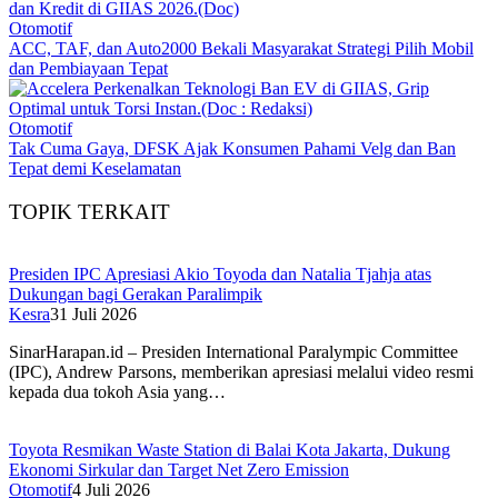
Otomotif
ACC, TAF, dan Auto2000 Bekali Masyarakat Strategi Pilih Mobil
dan Pembiayaan Tepat
Otomotif
Tak Cuma Gaya, DFSK Ajak Konsumen Pahami Velg dan Ban
Tepat demi Keselamatan
TOPIK TERKAIT
Presiden IPC Apresiasi Akio Toyoda dan Natalia Tjahja atas
Dukungan bagi Gerakan Paralimpik
Kesra
31 Juli 2026
SinarHarapan.id – Presiden International Paralympic Committee
(IPC), Andrew Parsons, memberikan apresiasi melalui video resmi
kepada dua tokoh Asia yang…
Toyota Resmikan Waste Station di Balai Kota Jakarta, Dukung
Ekonomi Sirkular dan Target Net Zero Emission
Otomotif
4 Juli 2026