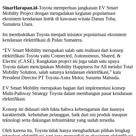
SinarHarapan.id
-Toyota memperluas jangkauan EV Smart
Mobility Project dengan mengadakan kegiatan popularisasi
ekosistem kendaraan listrik di kawasan wisata Danau Toba,
Sumatera Utara.
Ini membuktikan Toyota menjadi inisiator popularisasi ekosistem
kendaraan elektrifikasi di Pulau Sumatera.
“EV Smart Mobility merupakan salah satu realisasi dari konsep
elektrifikasi Toyota yaitu Connected, Autonomous, Shared, &
Electric (CASE). Rangkaian project ini juga salah satu upaya
Toyota dalam menciptakan Mobility Happiness for All melalui Total
Mobility Solution, salah satunya kendaraan elektrifikasi,” kata
President Director PT Toyota-Astra Motor, Susumu Matsuda.
EV Smart Mobility merupakan bagian dari implementasi konsep
Multi-Pathway Strategy Toyota dalam membangun pasar kendaraan
elektrifikasi.
Konsep ini didasari oleh fakta bahwa keberagaman dan luasnya
karakteristik kebutuhan pelanggan, baik dari sisi produk maupun
teknologi serta dukungan infrastruktur yang sudah tersedia.
Oleh karena itu, Toyota tidak hanya menghadirkan pilihan lengkap
teknologi elektrifikasi, tapi juga menyediakan ekosistem elektrifikasi