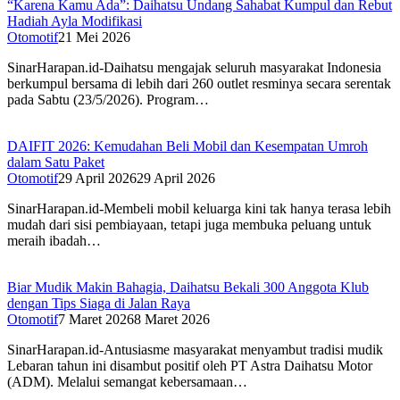
“Karena Kamu Ada”: Daihatsu Undang Sahabat Kumpul dan Rebut
Hadiah Ayla Modifikasi
Otomotif
21 Mei 2026
SinarHarapan.id-Daihatsu mengajak seluruh masyarakat Indonesia
berkumpul bersama di lebih dari 260 outlet resminya secara serentak
pada Sabtu (23/5/2026). Program…
DAIFIT 2026: Kemudahan Beli Mobil dan Kesempatan Umroh
dalam Satu Paket
Otomotif
29 April 2026
29 April 2026
SinarHarapan.id-Membeli mobil keluarga kini tak hanya terasa lebih
mudah dari sisi pembiayaan, tetapi juga membuka peluang untuk
meraih ibadah…
Biar Mudik Makin Bahagia, Daihatsu Bekali 300 Anggota Klub
dengan Tips Siaga di Jalan Raya
Otomotif
7 Maret 2026
8 Maret 2026
SinarHarapan.id-Antusiasme masyarakat menyambut tradisi mudik
Lebaran tahun ini disambut positif oleh PT Astra Daihatsu Motor
(ADM). Melalui semangat kebersamaan…