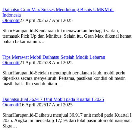
Daihatsu Gran Max Sukses Mendukung Bisnis UMKM di
Indonesia
Otomotif
27 April 2025
27 April 2025
SinarHarapan.id-Kendaraan ini menawarkan berbagai varian,
termasuk Pick Up dan Minibus. Selain itu, Gran Max dikenal hemat
bahan bakar namun…
Tips Merawat Mobil Daihatsu Setelah Mudik Lebaran
Otomotif
21 April 2025
28 April 2025
SinarHarapan.id-Setelah menempuh perjalanan jauh, mobil perlu
diperiksa secara menyeluruh. Pertama, pastikan kondisi oli mesin
masih baik. Jika sudah hitam…
Daihatsu Jual 36.917 Unit Mobil pada Kuartal I 2025
Otomotif
16 April 2025
17 April 2025
SinarHarapan.id-Daihatsu menjual 36.917 unit mobil pada Kuartal I
2025. Angka ini mencakup 17,5% dari total pasar otomotif nasional.
Sigra…