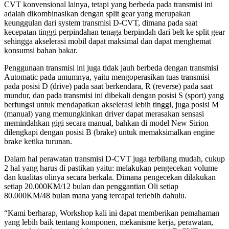
CVT konvensional lainya, tetapi yang berbeda pada transmisi ini
adalah dikombinasikan dengan split gear yang merupakan
keunggulan dari system transmisi D-CVT, dimana pada saat
kecepatan tinggi perpindahan tenaga berpindah dari belt ke split gear
sehingga akselerasi mobil dapat maksimal dan dapat menghemat
konsumsi bahan bakar.
Penggunaan transmisi ini juga tidak jauh berbeda dengan transmisi
Automatic pada umumnya, yaitu mengoperasikan tuas transmisi
pada posisi D (drive) pada saat berkendara, R (reverse) pada saat
mundur, dan pada transmisi ini dibekali dengan posisi S (sport) yang
berfungsi untuk mendapatkan akselerasi lebih tinggi, juga posisi M
(manual) yang memungkinkan driver dapat merasakan sensasi
memindahkan gigi secara manual, bahkan di model New Sirion
dilengkapi dengan posisi B (brake) untuk memaksimalkan engine
brake ketika turunan.
Dalam hal perawatan transmisi D-CVT juga terbilang mudah, cukup
2 hal yang harus di pastikan yaitu: melakukan pengecekan volume
dan kualitas olinya secara berkala. Dimana pengecekan dilakukan
setiap 20.000KM/12 bulan dan penggantian Oli setiap
80.000KM/48 bulan mana yang tercapai terlebih dahulu.
“Kami berharap, Workshop kali ini dapat memberikan pemahaman
yang lebih baik tentang komponen, mekanisme kerja, perawatan,