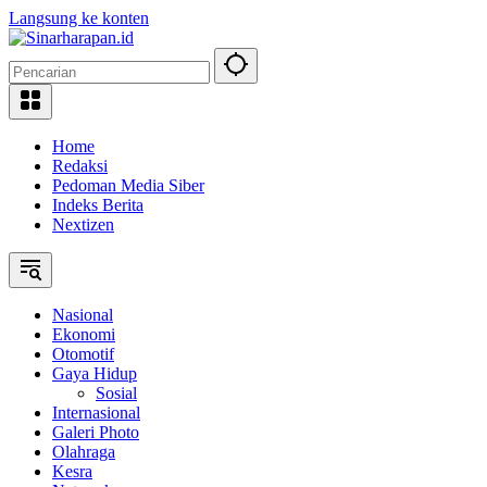
Langsung ke konten
Home
Redaksi
Pedoman Media Siber
Indeks Berita
Nextizen
Nasional
Ekonomi
Otomotif
Gaya Hidup
Sosial
Internasional
Galeri Photo
Olahraga
Kesra