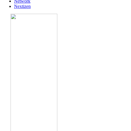
Network
Nextizen